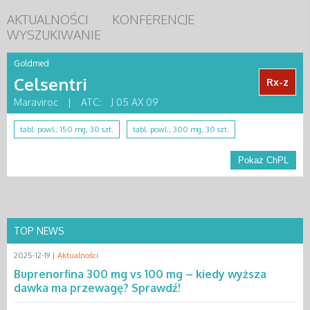
AKTUALNOŚCI
KONFERENCJE
WYSZUKIWANIE
Goldmed
Celsentri
Rx-z
Maraviroc
|
ATC:
J 05 AX 09
tabl. powl.; 150 mg, 30 szt.
tabl. powl.; 300 mg, 30 szt.
Pokaż ChPL
TOP NEWS
2025-12-19 |
Aktualności
Buprenorfina 300 mg vs 100 mg – kiedy wyższa
dawka ma przewagę? Sprawdź!