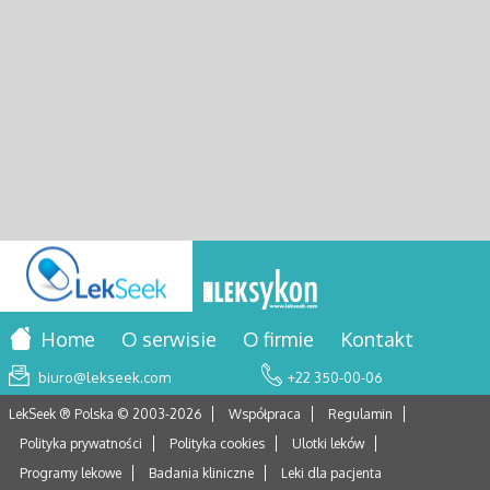
Home
O serwisie
O firmie
Kontakt
biuro@lekseek.com
+22 350-00-06
LekSeek ® Polska © 2003-
2026
Współpraca
Regulamin
Polityka prywatności
Polityka cookies
Ulotki leków
Programy lekowe
Badania kliniczne
Leki dla pacjenta