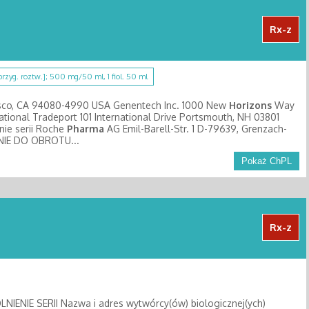
Rx-z
 przyg. roztw.]; 500 mg/50 ml, 1 fiol. 50 ml
ncisco, CA 94080-4990 USA Genentech Inc. 1000 New
Horizons
Way
tional Tradeport 101 International Drive Portsmouth, NH 03801
ie serii Roche
Pharma
AG Emil-Barell-Str. 1 D-79639, Grenzach-
IE DO OBROTU...
Pokaż ChPL
Rx-z
NIE SERII Nazwa i adres wytwórcy(ów) biologicznej(ych)