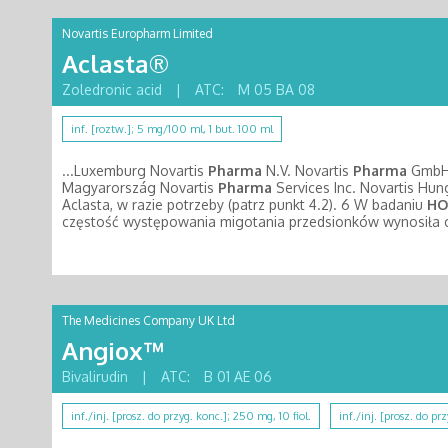
Novartis Europharm Limited
Aclasta®
Zoledronic acid
|
ATC:
M 05 BA 08
inf. [roztw.]; 5 mg/100 ml, 1 but. 100 ml
...Luxemburg Novartis
Pharma
N.V. Novartis
Pharma
GmbH T
Magyarország Novartis
Pharma
Services Inc. Novartis Hun
Aclasta, w razie potrzeby (patrz punkt 4.2). 6 W badaniu
HO
częstość występowania migotania przedsionków wynosiła 
The Medicines Company UK Ltd
Angiox™
Bivalirudin
|
ATC:
B 01 AE 06
inf./inj. [prosz. do przyg. konc.]; 250 mg, 10 fiol.
inf./inj. [prosz. do pr