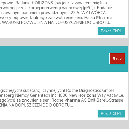
rzepowe. Badanie
HORIZONS
(pacjenci z zawałem mięśnia
wotnej przezskórnej interwencji wieńcowej (pPCI)). Badanie
omizowanym badaniem prowadzonym...22 A. WYTWÓRCA
rcy odpowiedzialnego za zwolnienie serii. Hälsa
Pharma
mcy B. WARUNKI POZWOLENIA NA DOPUSZCZENIE DO OBROTU...
Pokaż ChPL
Rx-z
gicznej(ych) substancji czynnej(ych) Roche Diagnostics GmbH,
enzberg Niemcy Genentech Inc. 1000 New
Horizons
Way Vacaville,
o(ych) za zwolnienie serii Roche
Pharma
AG Emil-Barell-Strasse
ENIA NA DOPUSZCZENIE DO OBROTU...
Pokaż ChPL