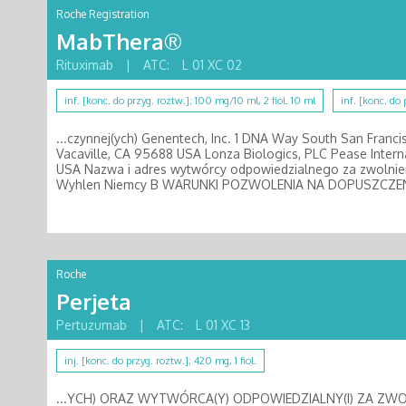
Roche Registration
MabThera®
Rituximab
|
ATC:
L 01 XC 02
inf. [konc. do przyg. roztw.]; 100 mg/10 ml, 2 fiol. 10 ml
inf. [konc. do
...czynnej(ych) Genentech, Inc. 1 DNA Way South San Fra
Vacaville, CA 95688 USA Lonza Biologics, PLC Pease Interna
USA Nazwa i adres wytwórcy odpowiedzialnego za zwolnien
Wyhlen Niemcy B WARUNKI POZWOLENIA NA DOPUSZCZEN
Roche
Perjeta
Pertuzumab
|
ATC:
L 01 XC 13
inj. [konc. do przyg. roztw.]; 420 mg, 1 fiol.
...YCH) ORAZ WYTWÓRCA(Y) ODPOWIEDZIALNY(I) ZA ZWOLNIE