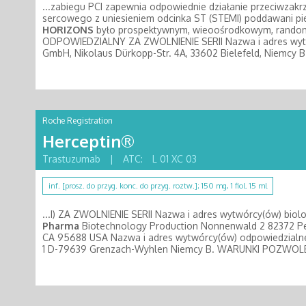
...zabiegu PCI zapewnia odpowiednie działanie przeciwzak
sercowego z uniesieniem odcinka ST (STEMI) poddawani pier
HORIZONS
było prospektywnym, wieoośrodkowym, rand
ODPOWIEDZIALNY ZA ZWOLNIENIE SERII Nazwa i adres wytwó
GmbH, Nikolaus Dürkopp-Str. 4A, 33602 Bielefeld, Nie
Roche Registration
Herceptin®
Trastuzumab
|
ATC:
L 01 XC 03
inf. [prosz. do przyg. konc. do przyg. roztw.]; 150 mg, 1 fiol. 15 ml
...I) ZA ZWOLNIENIE SERII Nazwa i adres wytwórcy(ów) biolo
Pharma
Biotechnology Production Nonnenwald 2 82372 P
CA 95688 USA Nazwa i adres wytwórcy(ów) odpowiedzialneg
1 D-79639 Grenzach-Wyhlen Niemcy B. WARUNKI POZWOL