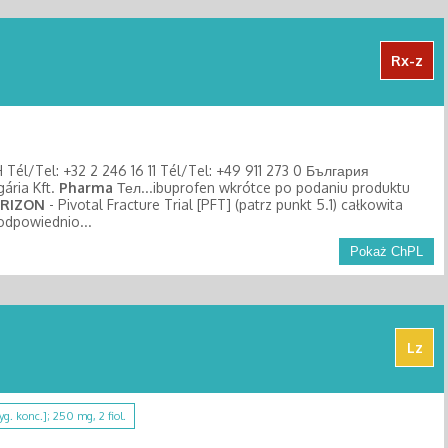
Rx-z
él/Tel: +32 2 246 16 11 Tél/Tel: +49 911 273 0 България
gária Kft.
Pharma
Тел...ibuprofen wkrótce po podaniu produktu
RIZON
- Pivotal Fracture Trial [PFT] (patrz punkt 5.1) całkowita
odpowiednio...
Pokaż ChPL
Lz
zyg. konc.]; 250 mg, 2 fiol.