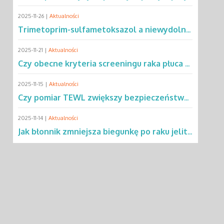
2025-11-26 |
Aktualności
Trimetoprim-sulfametoksazol a niewydolność oddechowa – co mówią dane?
2025-11-21 |
Aktualności
Czy obecne kryteria screeningu raka płuca wykluczają 2/3 pacjentów?
2025-11-15 |
Aktualności
Czy pomiar TEWL zwiększy bezpieczeństwo testów alergicznych u dzieci?
2025-11-14 |
Aktualności
Jak błonnik zmniejsza biegunkę po raku jelita grubego?