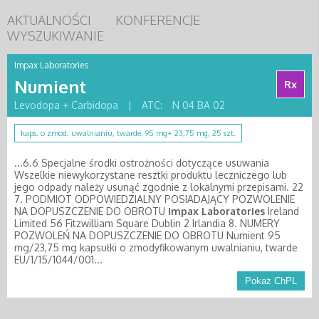
AKTUALNOŚCI
KONFERENCJE
WYSZUKIWANIE
Impax Laboratories
Numient
Rx
Levodopa + Carbidopa
|
ATC:
N 04 BA 02
kaps. o zmod. uwalnianiu, twarde; 95 mg+ 23,75 mg, 25 szt.
...6.6 Specjalne środki ostrożności dotyczące usuwania
Wszelkie niewykorzystane resztki produktu leczniczego lub
jego odpady należy usunąć zgodnie z lokalnymi przepisami. 22
7. PODMIOT ODPOWIEDZIALNY POSIADAJĄCY POZWOLENIE
NA DOPUSZCZENIE DO OBROTU
Impax
Laboratories
Ireland
Limited 56 Fitzwilliam Square Dublin 2 Irlandia 8. NUMERY
POZWOLEŃ NA DOPUSZCZENIE DO OBROTU Numient 95
mg/23,75 mg kapsułki o zmodyfikowanym uwalnianiu, twarde
EU/1/15/1044/001...
Pokaż ChPL