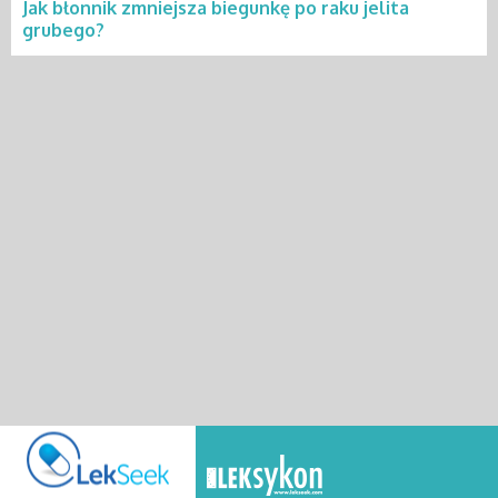
Jak błonnik zmniejsza biegunkę po raku jelita
grubego?