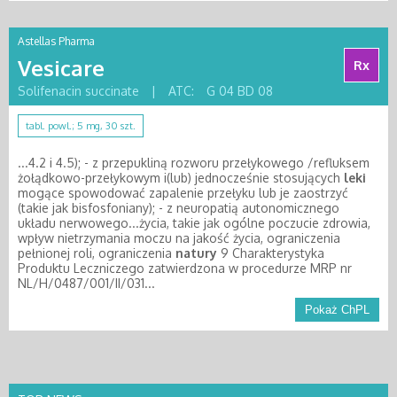
Astellas Pharma
Vesicare
Rx
Solifenacin succinate
|
ATC:
G 04 BD 08
tabl. powl.; 5 mg, 30 szt.
...4.2 i 4.5); - z przepukliną rozworu przełykowego /refluksem
żołądkowo-przełykowym i(lub) jednocześnie stosujących
leki
mogące spowodować zapalenie przełyku lub je zaostrzyć
(takie jak bisfosfoniany); - z neuropatią autonomicznego
układu nerwowego...życia, takie jak ogólne poczucie zdrowia,
wpływ nietrzymania moczu na jakość życia, ograniczenia
pełnionej roli, ograniczenia
natury
9 Charakterystyka
Produktu Leczniczego zatwierdzona w procedurze MRP nr
NL/H/0487/001/II/031...
Pokaż ChPL