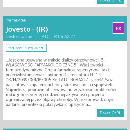
Pokaż ChPL
PharmaVitae
Jovesto - (IR)
Rx
Desloratadine
|
ATC:
R 06 AX 27
tabl. powl.; 5 mg, 60 szt.
...jest ona usuwana w trakcie dializy otrzewnowej. 5.
WŁAŚCIWOŚCI FARMAKOLOGICZNE 5.1 Właściwości
farmakodynamiczne Grupa farmakoterapeutyczna:
leki
przeciwhistaminowe - antagoniści receptora H . 1 3
DK/H/2039/001/IB/005 Kod ATC: R06AX27...jakość życia
pacjentów z zapaleniem błony śluzowej nosa i spojówek.
Największą poprawę obserwowano w zakresie problemów
natury
praktycznej i codziennej aktywności pacjenta
ograniczanej przez objawy choroby. W przeprowadzonym
badaniu przewlekła pokrzywka idiopatyczna...
Pokaż ChPL