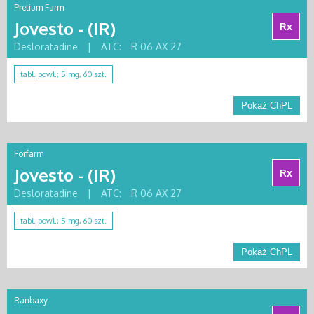
Pretium Farm
Jovesto - (IR)
Rx
Desloratadine
|
ATC:
R 06 AX 27
tabl. powl.; 5 mg, 60 szt.
Pokaż ChPL
Forfarm
Jovesto - (IR)
Rx
Desloratadine
|
ATC:
R 06 AX 27
tabl. powl.; 5 mg, 60 szt.
Pokaż ChPL
Ranbaxy