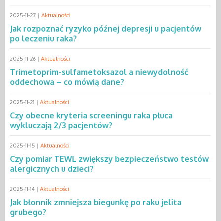
2025-11-27 |
Aktualności
Jak rozpoznać ryzyko późnej depresji u pacjentów
po leczeniu raka?
2025-11-26 |
Aktualności
Trimetoprim-sulfametoksazol a niewydolność
oddechowa – co mówią dane?
2025-11-21 |
Aktualności
Czy obecne kryteria screeningu raka płuca
wykluczają 2/3 pacjentów?
2025-11-15 |
Aktualności
Czy pomiar TEWL zwiększy bezpieczeństwo testów
alergicznych u dzieci?
2025-11-14 |
Aktualności
Jak błonnik zmniejsza biegunkę po raku jelita
grubego?