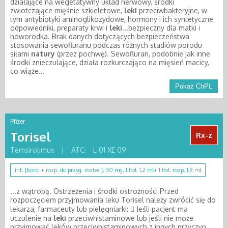
działające na wegetatywny układ nerwowy, środki
zwiotczające mięśnie szkieletowe,
leki
przeciwbakteryjne, w
tym antybiotyki aminoglikozydowe, hormony i ich syntetyczne
odpowiedniki, preparaty krwi i
leki
...bezpieczny dla matki i
noworodka. Brak danych dotyczących bezpieczeństwa
stosowania sewofluranu podczas różnych stadiów porodu
siłami
natury
(przez pochwę). Sewofluran, podobnie jak inne
środki znieczulające, działa rozkurczająco na mięsień macicy,
co wiąże...
Pokaż ChPL
Pfizer
Torisel
Rx-z
Temsirolimus
|
ATC:
L 01 XE 09
inf. [konc.+ rozp. do przyg. roztw.]; 30 mg, 1 fiol. 1,2 ml+ 1 fiol. rozp. 1,8 ml
...z wątrobą. Ostrzeżenia i środki ostrożności Przed
rozpoczęciem przyjmowania leku Torisel należy zwrócić się do
lekarza, farmaceuty lub pielęgniarki:  Jeśli pacjent ma
uczulenie na
leki
przeciwhistaminowe lub jeśli nie może
przyjmować leków przeciwhistaminowych z innych przyczyn