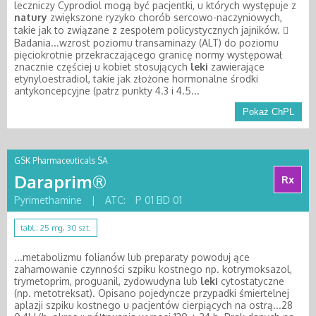
leczniczy Cyprodiol mogą być pacjentki, u których występuje z
natury
zwiększone ryzyko chorób sercowo-naczyniowych,
takie jak to związane z zespołem policystycznych jajników. 
Badania...wzrost poziomu transaminazy (ALT) do poziomu
pięciokrotnie przekraczającego granicę normy występował
znacznie częściej u kobiet stosujących
leki
zawierające
etynyloestradiol, takie jak złożone hormonalne środki
antykoncepcyjne (patrz punkty 4.3 i 4.5...
Pokaż ChPL
GSK Pharmaceuticals SA
Daraprim®
Rx
Pyrimethamine
|
ATC:
P 01 BD 01
tabl.; 25 mg, 30 szt.
...metabolizmu folianów lub preparaty powoduj ące
zahamowanie czynności szpiku kostnego np. kotrymoksazol,
trymetoprim, proguanil, zydowudyna lub
leki
cytostatyczne
(np. metotreksat). Opisano pojedyncze przypadki śmiertelnej
aplazji szpiku kostnego u pacjentów cierpiących na ostrą...28