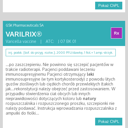
Pokaż ChPL
GSK Pharmaceuticals SA
VARILRIX®
Rx
Varicella vaccine
|
ATC:
J 07 BK 01
inj. podsk. [liof. do przyg. roztw.]; 2000 PFU/dawkę, 1 fiol.+ 1 amp.-strzyk.
...po zaszczepieniu. Nie powinno się szczepić pacjentów w
trakcie radioterapii. Pacjenci poddawani leczeniu
immunosupresyjnemu Pacjenci otrzymujący
leki
immunosupresyjne (w tym kortykosteroidy) z powodu litych
guzów złośliwych lub ciężkich chorób przewlekłych (takich
jak...rekonstytucji należy obejrzeć przed zastosowaniem. W
przypadku stwierdzenia ciał obcych lub innych
nieprawidłowości dotyczących koloru lub
natury
rozpuszczalnika i rozpuszczonego proszku, szczepionki nie
należy podawać. Instrukcja wprowadzania rozpuszczalnika z
ampułki do fiolki...
Pokaż ChPL