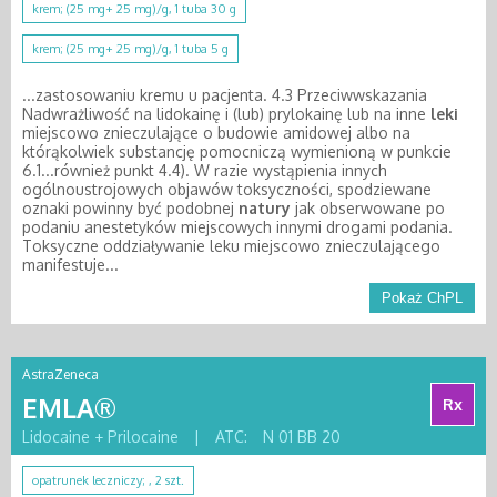
krem; (25 mg+ 25 mg)/g, 1 tuba 30 g
krem; (25 mg+ 25 mg)/g, 1 tuba 5 g
...zastosowaniu kremu u pacjenta. 4.3 Przeciwwskazania
Nadwrażliwość na lidokainę i (lub) prylokainę lub na inne
leki
miejscowo znieczulające o budowie amidowej albo na
którąkolwiek substancję pomocniczą wymienioną w punkcie
6.1...również punkt 4.4). W razie wystąpienia innych
ogólnoustrojowych objawów toksyczności, spodziewane
oznaki powinny być podobnej
natury
jak obserwowane po
podaniu anestetyków miejscowych innymi drogami podania.
Toksyczne oddziaływanie leku miejscowo znieczulającego
manifestuje...
Pokaż ChPL
AstraZeneca
EMLA®
Rx
Lidocaine + Prilocaine
|
ATC:
N 01 BB 20
opatrunek leczniczy; , 2 szt.