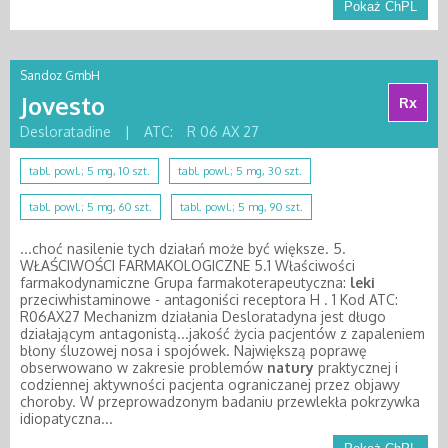
Pokaż ChPL
Sandoz GmbH
Jovesto
Rx
Desloratadine
|
ATC:
R 06 AX 27
tabl. powl.; 5 mg, 10 szt.
tabl. powl.; 5 mg, 30 szt.
tabl. powl.; 5 mg, 60 szt.
tabl. powl.; 5 mg, 90 szt.
...choć nasilenie tych działań może być większe. 5.
WŁAŚCIWOŚCI FARMAKOLOGICZNE 5.1 Właściwości
farmakodynamiczne Grupa farmakoterapeutyczna:
leki
przeciwhistaminowe - antagoniści receptora H . 1 Kod ATC:
R06AX27 Mechanizm działania Desloratadyna jest długo
działającym antagonistą...jakość życia pacjentów z zapaleniem
błony śluzowej nosa i spojówek. Największą poprawę
obserwowano w zakresie problemów
natury
praktycznej i
codziennej aktywności pacjenta ograniczanej przez objawy
choroby. W przeprowadzonym badaniu przewlekła pokrzywka
idiopatyczna...