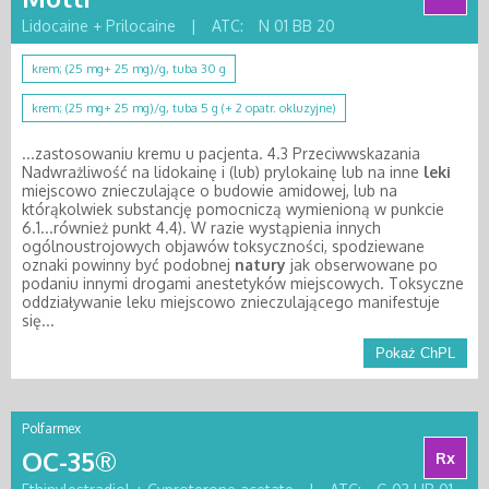
Lidocaine + Prilocaine
|
ATC:
N 01 BB 20
krem; (25 mg+ 25 mg)/g, tuba 30 g
krem; (25 mg+ 25 mg)/g, tuba 5 g (+ 2 opatr. okluzyjne)
...zastosowaniu kremu u pacjenta. 4.3 Przeciwwskazania
Nadwrażliwość na lidokainę i (lub) prylokainę lub na inne
leki
miejscowo znieczulające o budowie amidowej, lub na
którąkolwiek substancję pomocniczą wymienioną w punkcie
6.1...również punkt 4.4). W razie wystąpienia innych
ogólnoustrojowych objawów toksyczności, spodziewane
oznaki powinny być podobnej
natury
jak obserwowane po
podaniu innymi drogami anestetyków miejscowych. Toksyczne
oddziaływanie leku miejscowo znieczulającego manifestuje
się...
Pokaż ChPL
Polfarmex
OC-35®
Rx