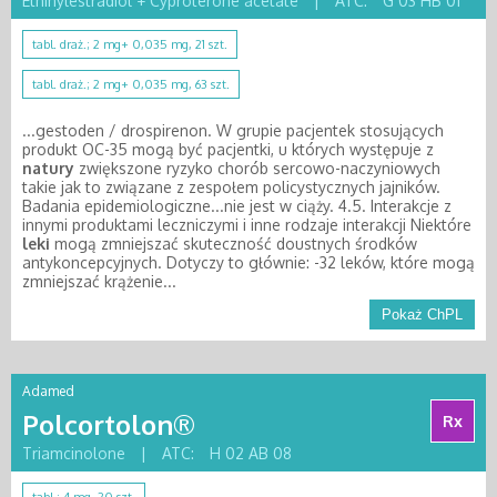
Ethinylestradiol + Cyproterone acetate
|
ATC:
G 03 HB 01
tabl. draż.; 2 mg+ 0,035 mg, 21 szt.
tabl. draż.; 2 mg+ 0,035 mg, 63 szt.
...gestoden / drospirenon. W grupie pacjentek stosujących
produkt OC-35 mogą być pacjentki, u których występuje z
natury
zwiększone ryzyko chorób sercowo-naczyniowych
takie jak to związane z zespołem policystycznych jajników.
Badania epidemiologiczne...nie jest w ciąży. 4.5. Interakcje z
innymi produktami leczniczymi i inne rodzaje interakcji Niektóre
leki
mogą zmniejszać skuteczność doustnych środków
antykoncepcyjnych. Dotyczy to głównie: -32 leków, które mogą
zmniejszać krążenie...
Pokaż ChPL
Adamed
Polcortolon®
Rx
Triamcinolone
|
ATC:
H 02 AB 08