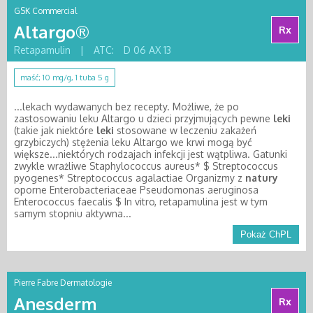
GSK Commercial
Altargo®
Rx
Retapamulin
|
ATC:
D 06 AX 13
maść; 10 mg/g, 1 tuba 5 g
...lekach wydawanych bez recepty. Możliwe, że po
zastosowaniu leku Altargo u dzieci przyjmujących pewne
leki
(takie jak niektóre
leki
stosowane w leczeniu zakażeń
grzybiczych) stężenia leku Altargo we krwi mogą być
większe...niektórych rodzajach infekcji jest wątpliwa. Gatunki
zwykle wrażliwe Staphylococcus aureus* $ Streptococcus
pyogenes* Streptococcus agalactiae Organizmy z
natury
oporne Enterobacteriaceae Pseudomonas aeruginosa
Enterococcus faecalis $ In vitro, retapamulina jest w tym
samym stopniu aktywna...
Pokaż ChPL
Pierre Fabre Dermatologie
Anesderm
Rx