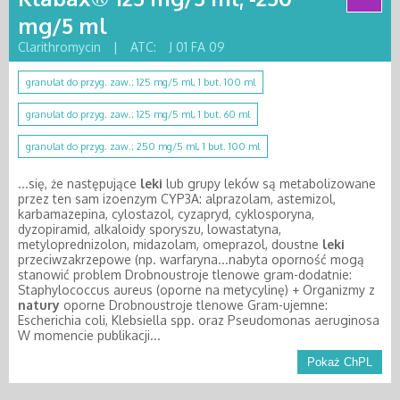
mg/5 ml
Clarithromycin
|
ATC:
J 01 FA 09
granulat do przyg. zaw.; 125 mg/5 ml, 1 but. 100 ml
granulat do przyg. zaw.; 125 mg/5 ml, 1 but. 60 ml
granulat do przyg. zaw.; 250 mg/5 ml, 1 but. 100 ml
...się, że następujące
leki
lub grupy leków są metabolizowane
przez ten sam izoenzym CYP3A: alprazolam, astemizol,
karbamazepina, cylostazol, cyzapryd, cyklosporyna,
dyzopiramid, alkaloidy sporyszu, lowastatyna,
metyloprednizolon, midazolam, omeprazol, doustne
leki
przeciwzakrzepowe (np. warfaryna...nabyta oporność mogą
stanowić problem Drobnoustroje tlenowe gram-dodatnie:
Staphylococcus aureus (oporne na metycylinę) + Organizmy z
natury
oporne Drobnoustroje tlenowe Gram-ujemne:
Escherichia coli, Klebsiella spp. oraz Pseudomonas aeruginosa
W momencie publikacji...
Pokaż ChPL