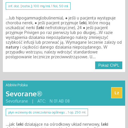
inf. doż. [roztw.]; 100 mg/ml, 1 fiol. 50 ml
...lub hipogammaglobulinemia), ● jeśli u pacjenta występuje
choroba nerek, ● jeśli pacjent przyjmuje
leki
, które mogą
uszkadzać nerki (
leki
nefrotoksyczne), 24 ● jeśli pacjent
przyjmuje Privigen po raz pierwszy lub po długiej...W razie
wystąpienia działania niepożądanego należy zmniejszyć
szybkość infuzji lub przerwać ją. Wymagane leczenie zależy od
natury
i ciężkości danego działania niepożądanego. W
przypadku wstrząsu, należy wdrożyć standardowe
postępowanie lecznicze przeciwwstrząsowe. U...
Pokaż ChPL
AbbVie Polska
Sevorane®
Lz
Sevoflurane
|
ATC:
N 01 AB 08
płyn wziewny do znieczulenia ogólnego; , 1 op. 250 ml
...jak:
leki
działające na ośrodkowy układ nerwowy,
leki