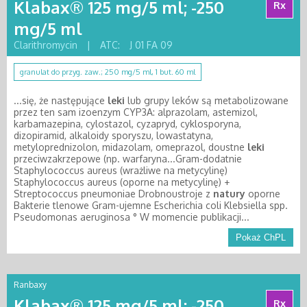
Klabax® 125 mg/5 ml; -250
Rx
mg/5 ml
Clarithromycin
|
ATC:
J 01 FA 09
granulat do przyg. zaw.; 250 mg/5 ml, 1 but. 60 ml
...się, że następujące
leki
lub grupy leków są metabolizowane
przez ten sam izoenzym CYP3A: alprazolam, astemizol,
karbamazepina, cylostazol, cyzapryd, cyklosporyna,
dizopiramid, alkaloidy sporyszu, lowastatyna,
metyloprednizolon, midazolam, omeprazol, doustne
leki
przeciwzakrzepowe (np. warfaryna...Gram-dodatnie
Staphylococcus aureus (wrażliwe na metycylinę)
Staphylococcus aureus (oporne na metycylinę) +
Streptococcus pneumoniae Drobnoustroje z
natury
oporne
Bakterie tlenowe Gram-ujemne Escherichia coli Klebsiella spp.
Pseudomonas aeruginosa ° W momencie publikacji...
Pokaż ChPL
Ranbaxy
Klabax® 125 mg/5 ml; -250
Rx