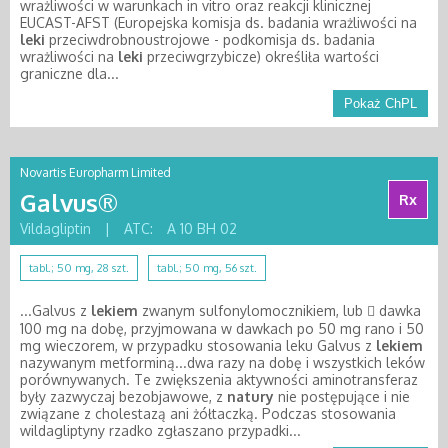
wrażliwości w warunkach in vitro oraz reakcji klinicznej
EUCAST-AFST (Europejska komisja ds. badania wrażliwości na
leki
przeciwdrobnoustrojowe - podkomisja ds. badania
wrażliwości na
leki
przeciwgrzybicze) określiła wartości
graniczne dla...
Pokaż ChPL
Novartis Europharm Limited
Galvus®
Rx
Vildagliptin
|
ATC:
A 10 BH 02
tabl.; 50 mg, 28 szt.
tabl.; 50 mg, 56 szt.
...Galvus z
lekiem
zwanym sulfonylomocznikiem, lub  dawka
100 mg na dobę, przyjmowana w dawkach po 50 mg rano i 50
mg wieczorem, w przypadku stosowania leku Galvus z
lekiem
nazywanym metforminą...dwa razy na dobę i wszystkich leków
porównywanych. Te zwiększenia aktywności aminotransferaz
były zazwyczaj bezobjawowe, z
natury
nie postępujące i nie
związane z cholestazą ani żółtaczką. Podczas stosowania
wildagliptyny rzadko zgłaszano przypadki...