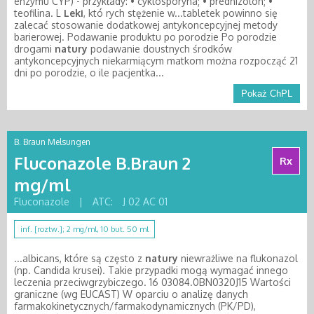
enzymu CYP) - przykłady: • cyklosporyna; • prednizolon; •
teofilina. L
Leki
, któ rych stężenie w...tabletek powinno się
zalecać stosowanie dodatkowej antykoncepcyjnej metody
barierowej. Podawanie produktu po porodzie Po porodzie
drogami
natury
podawanie doustnych środków
antykoncepcyjnych niekarmiącym matkom można rozpocząć 21
dni po porodzie, o ile pacjentka...
Pokaż ChPL
B. Braun Melsungen
Fluconazole B.Braun 2
Rx
mg/ml
Fluconazole
|
ATC:
J 02 AC 01
inf. [roztw.]; 2 mg/ml, 10 but. 50 ml
...albicans, które są często z
natury
niewrażliwe na flukonazol
(np. Candida krusei). Takie przypadki mogą wymagać innego
leczenia przeciwgrzybiczego. 16 03084.0BN0320J15 Wartości
graniczne (wg EUCAST) W oparciu o analizę danych
farmakokinetycznych/farmakodynamicznych (PK/PD),