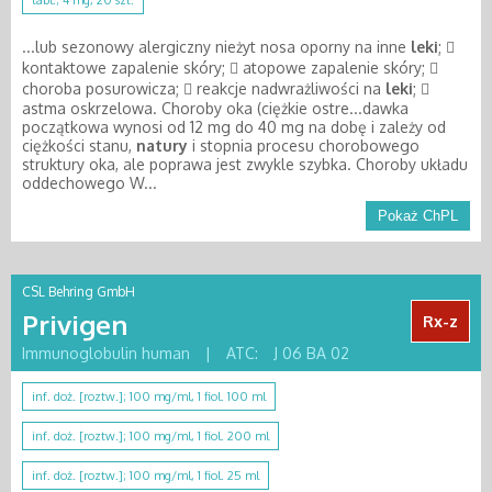
tabl.; 4 mg, 20 szt.
...lub sezonowy alergiczny nieżyt nosa oporny na inne
leki
; 
kontaktowe zapalenie skóry;  atopowe zapalenie skóry; 
choroba posurowicza;  reakcje nadwrażliwości na
leki
; 
astma oskrzelowa. Choroby oka (ciężkie ostre...dawka
początkowa wynosi od 12 mg do 40 mg na dobę i zależy od
ciężkości stanu,
natury
i stopnia procesu chorobowego
struktury oka, ale poprawa jest zwykle szybka. Choroby układu
oddechowego W...
Pokaż ChPL
CSL Behring GmbH
Privigen
Rx-z
Immunoglobulin human
|
ATC:
J 06 BA 02
inf. doż. [roztw.]; 100 mg/ml, 1 fiol. 100 ml
inf. doż. [roztw.]; 100 mg/ml, 1 fiol. 200 ml
inf. doż. [roztw.]; 100 mg/ml, 1 fiol. 25 ml