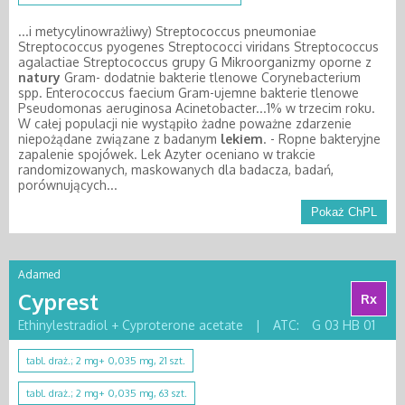
...i metycylinowrażliwy) Streptococcus pneumoniae
Streptococcus pyogenes Streptococci viridans Streptococcus
agalactiae Streptococcus grupy G Mikroorganizmy oporne z
natury
Gram- dodatnie bakterie tlenowe Corynebacterium
spp. Enterococcus faecium Gram-ujemne bakterie tlenowe
Pseudomonas aeruginosa Acinetobacter...1% w trzecim roku.
W całej populacji nie wystąpiło żadne poważne zdarzenie
niepożądane związane z badanym
lekiem
. - Ropne bakteryjne
zapalenie spojówek. Lek Azyter oceniano w trakcie
randomizowanych, maskowanych dla badacza, badań,
porównujących...
Pokaż ChPL
Adamed
Cyprest
Rx
Ethinylestradiol + Cyproterone acetate
|
ATC:
G 03 HB 01
tabl. draż.; 2 mg+ 0,035 mg, 21 szt.
tabl. draż.; 2 mg+ 0,035 mg, 63 szt.