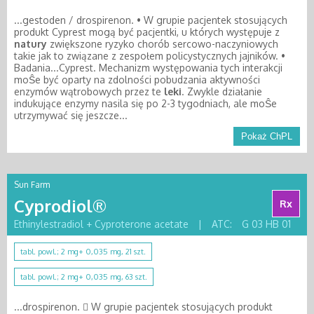
...gestoden / drospirenon. • W grupie pacjentek stosujących
produkt Cyprest mogą być pacjentki, u których występuje z
natury
zwiększone ryzyko chorób sercowo-naczyniowych
takie jak to związane z zespołem policystycznych jajników. •
Badania...Cyprest. Mechanizm występowania tych interakcji
moŜe być oparty na zdolności pobudzania aktywności
enzymów wątrobowych przez te
leki
. Zwykle działanie
indukujące enzymy nasila się po 2-3 tygodniach, ale moŜe
utrzymywać się jeszcze...
Pokaż ChPL
Sun Farm
Cyprodiol®
Rx
Ethinylestradiol + Cyproterone acetate
|
ATC:
G 03 HB 01
tabl. powl.; 2 mg+ 0,035 mg, 21 szt.
tabl. powl.; 2 mg+ 0,035 mg, 63 szt.
...drospirenon.  W grupie pacjentek stosujących produkt