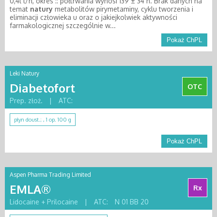
0,4l l/h, okres :: półtrwania wynosi 139 ± 34 h. Brak danych na
temat
natury
metabolitów pirymetaminy, cyklu tworzenia i
eliminacji człowieka u oraz o jakiejkolwiek aktywności
farmakologicznej szczególnie w...
Pokaż ChPL
Leki Natury
Diabetofort
OTC
Prep. złoż.
|
ATC:
płyn doust.; , 1 op. 100 g
Pokaż ChPL
Aspen Pharma Trading Limited
EMLA®
Rx
Lidocaine + Prilocaine
|
ATC:
N 01 BB 20