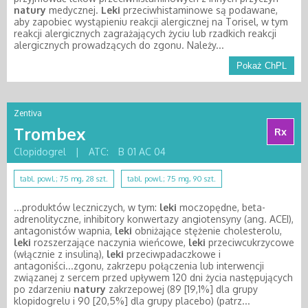
natury
medycznej.
Leki
przeciwhistaminowe są podawane,
aby zapobiec wystąpieniu reakcji alergicznej na Torisel, w tym
reakcji alergicznych zagrażających życiu lub rzadkich reakcji
alergicznych prowadzących do zgonu. Należy...
Pokaż ChPL
Zentiva
Trombex
Rx
Clopidogrel
|
ATC:
B 01 AC 04
tabl. powl.; 75 mg, 28 szt.
tabl. powl.; 75 mg, 90 szt.
...produktów leczniczych, w tym:
leki
moczopędne, beta-
adrenolityczne, inhibitory konwertazy angiotensyny (ang. ACEI),
antagonistów wapnia,
leki
obniżające stężenie cholesterolu,
leki
rozszerzające naczynia wieńcowe,
leki
przeciwcukrzycowe
(włącznie z insuliną),
leki
przeciwpadaczkowe i
antagoniści...zgonu, zakrzepu połączenia lub interwencji
związanej z sercem przed upływem 120 dni życia następujących
po zdarzeniu
natury
zakrzepowej (89 [19,1%] dla grupy
klopidogrelu i 90 [20,5%] dla grupy placebo) (patrz...