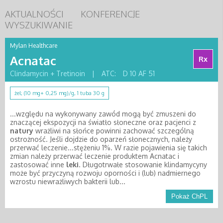
AKTUALNOŚCI
KONFERENCJE
WYSZUKIWANIE
Mylan Healthcare
Acnatac
Rx
Clindamycin + Tretinoin
|
ATC:
D 10 AF 51
żel; (10 mg+ 0,25 mg)/g, 1 tuba 30 g
...względu na wykonywany zawód mogą być zmuszeni do
znaczącej ekspozycji na światło słoneczne oraz pacjenci z
natury
wrażliwi na słońce powinni zachować szczególną
ostrożność. Jeśli dojdzie do oparzeń słonecznych, należy
przerwać leczenie...stężeniu 1%. W razie pojawienia się takich
zmian należy przerwać leczenie produktem Acnatac i
zastosować inne
leki
. Długotrwałe stosowanie klindamycyny
może być przyczyną rozwoju oporności i (lub) nadmiernego
wzrostu niewrażliwych bakterii lub...
Pokaż ChPL