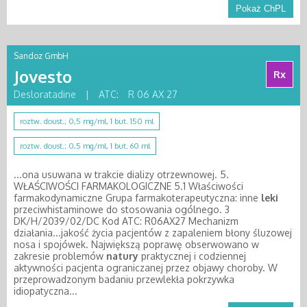
Pokaż ChPL
Sandoz GmbH
Jovesto
Rx
Desloratadine
|
ATC:
R 06 AX 27
roztw. doust.; 0,5 mg/ml, 1 but. 150 ml
roztw. doust.; 0,5 mg/ml, 1 but. 60 ml
...ona usuwana w trakcie dializy otrzewnowej. 5.
WŁAŚCIWOŚCI FARMAKOLOGICZNE 5.1 Właściwości
farmakodynamiczne Grupa farmakoterapeutyczna: inne
leki
przeciwhistaminowe do stosowania ogólnego. 3
DK/H/2039/02/DC Kod ATC: R06AX27 Mechanizm
działania...jakość życia pacjentów z zapaleniem błony śluzowej
nosa i spojówek. Największą poprawę obserwowano w
zakresie problemów
natury
praktycznej i codziennej
aktywności pacjenta ograniczanej przez objawy choroby. W
przeprowadzonym badaniu przewlekła pokrzywka
idiopatyczna...