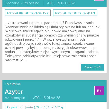
Lidocaine + Prilocaine
|
ATC:
N 01 BB 52
krem; (25 mg+ 25 mg)/g, op. 30 g
krem; (25 mg+ 25 mg)/g, op. 5 g
...zastosowaniu kremu u pacjenta. 4.3 Przeciwwskazania
Nadwrażliwość na lidokainę i (lub) prylokainę lub na inne
leki
miejscowo znieczulające o budowie amidowej albo na
którąkolwiek substancję pomocniczą wymienioną w punkcie
6.1...również punkt 4.4). W razie wystąpienia innych
ogólnoustrojowych objawów toksyczności spodziewane
oznaki powinny być podobnej
natury
jak obserwowane po
podaniu anestetyków miejscowych innymi drogami podania.
Toksyczne oddziaływanie leku miejscowo znieczulającego
manifestuje...
Pokaż ChPL
Thea Polska
Azyter
Rx
Azithromycin
|
ATC:
S 01 AA 26
krople do oczu [roztw.]; 15 mg/g, 6 poj. 0,25 g