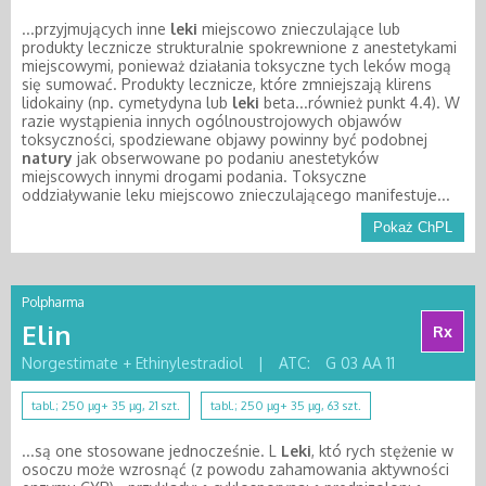
...przyjmujących inne
leki
miejscowo znieczulające lub
produkty lecznicze strukturalnie spokrewnione z anestetykami
miejscowymi, ponieważ działania toksyczne tych leków mogą
się sumować. Produkty lecznicze, które zmniejszają klirens
lidokainy (np. cymetydyna lub
leki
beta...również punkt 4.4). W
razie wystąpienia innych ogólnoustrojowych objawów
toksyczności, spodziewane objawy powinny być podobnej
natury
jak obserwowane po podaniu anestetyków
miejscowych innymi drogami podania. Toksyczne
oddziaływanie leku miejscowo znieczulającego manifestuje...
Pokaż ChPL
Polpharma
Elin
Rx
Norgestimate + Ethinylestradiol
|
ATC:
G 03 AA 11
tabl.; 250 µg+ 35 µg, 21 szt.
tabl.; 250 µg+ 35 µg, 63 szt.
...są one stosowane jednocześnie. L
Leki
, któ rych stężenie w
osoczu może wzrosnąć (z powodu zahamowania aktywności