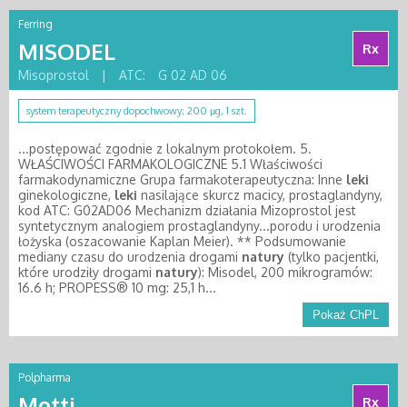
Ferring
MISODEL
Rx
Misoprostol
|
ATC:
G 02 AD 06
system terapeutyczny dopochwowy; 200 µg, 1 szt.
...postępować zgodnie z lokalnym protokołem. 5.
WŁAŚCIWOŚCI FARMAKOLOGICZNE 5.1 Właściwości
farmakodynamiczne Grupa farmakoterapeutyczna: Inne
leki
ginekologiczne,
leki
nasilające skurcz macicy, prostaglandyny,
kod ATC: G02AD06 Mechanizm działania Mizoprostol jest
syntetycznym analogiem prostaglandyny...porodu i urodzenia
łożyska (oszacowanie Kaplan Meier). ** Podsumowanie
mediany czasu do urodzenia drogami
natury
(tylko pacjentki,
które urodziły drogami
natury
): Misodel, 200 mikrogramów:
16.6 h; PROPESS® 10 mg: 25,1 h...
Pokaż ChPL
Polpharma
Motti
Rx