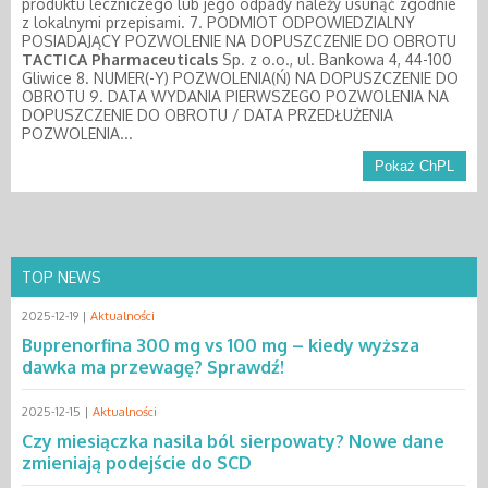
produktu leczniczego lub jego odpady należy usunąć zgodnie
z lokalnymi przepisami. 7. PODMIOT ODPOWIEDZIALNY
POSIADAJĄCY POZWOLENIE NA DOPUSZCZENIE DO OBROTU
TACTICA
Pharmaceuticals
Sp. z o.o., ul. Bankowa 4, 44-100
Gliwice 8. NUMER(-Y) POZWOLENIA(Ń) NA DOPUSZCZENIE DO
OBROTU 9. DATA WYDANIA PIERWSZEGO POZWOLENIA NA
DOPUSZCZENIE DO OBROTU / DATA PRZEDŁUŻENIA
POZWOLENIA...
Pokaż ChPL
TOP NEWS
2025-12-19 |
Aktualności
Buprenorfina 300 mg vs 100 mg – kiedy wyższa
dawka ma przewagę? Sprawdź!
2025-12-15 |
Aktualności
Czy miesiączka nasila ból sierpowaty? Nowe dane
zmieniają podejście do SCD