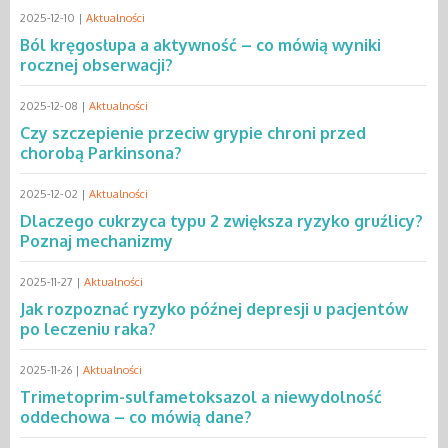
2025-12-10 |
Aktualności
Ból kręgosłupa a aktywność – co mówią wyniki
rocznej obserwacji?
2025-12-08 |
Aktualności
Czy szczepienie przeciw grypie chroni przed
chorobą Parkinsona?
2025-12-02 |
Aktualności
Dlaczego cukrzyca typu 2 zwiększa ryzyko gruźlicy?
Poznaj mechanizmy
2025-11-27 |
Aktualności
Jak rozpoznać ryzyko późnej depresji u pacjentów
po leczeniu raka?
2025-11-26 |
Aktualności
Trimetoprim-sulfametoksazol a niewydolność
oddechowa – co mówią dane?