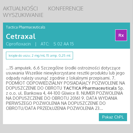
AKTUALNOŚCI
KONFERENCJE
WYSZUKIWANIE
Tactica Pharmaceuticals
Cetraxal
Rx
Ciprofloxacin
|
ATC:
S 02 AA 15
krople do uszu; 2 mg/ml, 15 amp. 0,25 ml
...15 ampułek. 6.6 Szczególne środki ostrożności dotyczące
usuwania Wszelkie niewykorzystane resztki produktu lub jego
odpady należy usunąć zgodnie z lokalnymi przepisami. 7.
PODMIOT ODPOWIEDZIALNY POSIADAJĄCY POZWOLENIE NA
DOPUSZCZENIE DO OBROTU
TACTICA
Pharmaceuticals
Sp.
z o.o. ul. Bankowa 4, 44-100 Gliwice 8. NUMER POZWOLENIA
NA DOPUSZCZENIE DO OBROTU 20161 9. DATA WYDANIA
PIERWSZEGO POZWOLENIA NA DOPUSZCZENIE DO
OBROTU/DATA PRZEDŁUŻENIA POZWOLENIA 23...
Pokaż ChPL