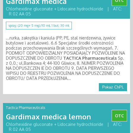
Gardimax medica
OTC
Chlorhexidine gluconate + Lidocaine hydrochloride
|
ATC:
R 02 AA 05
spray; (20 mg+ 5 mg)/10 ml, 1 but. 30 ml
...rurka, zakrętka i kaniula (PP, PE, stal nierdzewna, żywice
butylowe i acetalowe). 6.6 Specjalne środki ostrożności
podczas przechowywania Brak szczególnych wymagań. 7.
PODMIOT ODPOWIEDZIALNY POSIADAJĄCY POZWOLENIE NA
DOPUSZCZENIE DO OBROTU
TACTICA
Pharmaceuticals
Sp.
z 0.0.; ul.Bankowa 4; 44-100 Gliwice, 8. NUMER POZWOLENIA
NA DOPUSZCZEN IE DO OBROTU 9. DATA PIERWSZEGO
WPISU DO REJESTRU POZWOLENIA NA DOPUSZCZENIE DO
OBROTU/ DATA PRZEDŁUZENIA...
Pokaż ChPL
Tactica Pharmaceuticals
Gardimax medica lemon
OTC
Chlorhexidine gluconate + Lidocaine hydrochloride
|
ATC:
R 02 AA 05