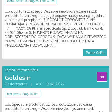
roztw. doust.; 0,5 mg/ml, 1 but. 60 ml
...produktu leczniczego Wszelkie niewykorzystane resztki
produktu leczniczego lub jego odpady należy usunąć zgodnie
z lokalnymi przepisami. 7. PODMIOT ODPOWIEDZIALNY
POSIADAJĄCY POZWOLENIE NA DOPUSZCZENIE DO OBROTU
7
TACTICA
Pharmaceuticals
Sp. z o.o., ul. Bankowa 4,
44-100 Gliwice 8. NUMER(Y) POZWOLENIA(Ń) NA
DOPUSZCZENIE DO OBROTU 9. DATA WYDANIA PIERWSZEGO
POZWOLENIA NA DOPUSZCZENIE DO OBROTU / DATA
PRZEDŁUŻENIA POZWOLENIA...
Pokaż ChPL
Tactica Pharmaceuticals
Goldesin
Rx
Desloratadine
|
ATC:
R 06 AX 27
tabl. powl.; 5 mg, 30 szt.
...6, Specjalne środki ostrożności dotyczące usuwania
produktu leczniczego Wszelkie niewykorzystane resztki