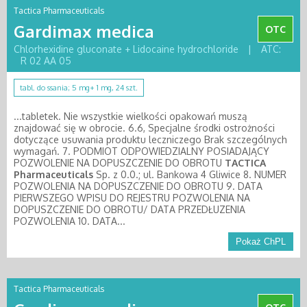
Tactica Pharmaceuticals
Gardimax medica
OTC
Chlorhexidine gluconate + Lidocaine hydrochloride
|
ATC:
R 02 AA 05
tabl. do ssania; 5 mg+ 1 mg, 24 szt.
...tabletek. Nie wszystkie wielkości opakowań muszą
znajdować się w obrocie. 6.6, Specjalne środki ostrożności
dotyczące usuwania produktu leczniczego Brak szczególnych
wymagań. 7. PODMIOT ODPOWIEDZIALNY POSIADAJĄCY
POZWOLENIE NA DOPUSZCZENIE DO OBROTU
TACTICA
Pharmaceuticals
Sp. z 0.0.; ul. Bankowa 4 Gliwice 8. NUMER
POZWOLENIA NA DOPUSZCZENIE DO OBROTU 9. DATA
PIERWSZEGO WPISU DO REJESTRU POZWOLENIA NA
DOPUSZCZENIE DO OBROTU/ DATA PRZEDŁUZENIA
POZWOLENIA 10. DATA...
Pokaż ChPL
Tactica Pharmaceuticals