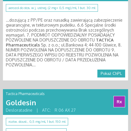
aerozol do stos. w j. ustnej; (2 mg+ 0,5 mg)/ml, 1 but. 30 ml
...dozującą z PP/PE oraz nasadką zawierającą zabezpieczenie
gwarancyjne, w tekturowym pudełku. 6.6 Specjalne środki
ostrożności podczas przechowywania Brak szczególnych
wymagań. 7. PODMIOT ODPOWIEDZIALNY POSIADAJĄCY
POZWOLENIE NA DOPUSZCZENIE DO OBROTU
TACTICA
Pharmaceuticals
Sp. z o.o.; ul.Bankowa 4; 44-100 Gliwice, 8.
NUMER POZWOLENIA NA DOPUSZCZENIE DO OBROTU 9.
DATA PIERWSZEGO WPISU DO REJESTRU POZWOLENIA NA
DOPUSZCZENIE DO OBROTU / DATA PRZEDŁUŻENIA
POZWOLENIA...
Pokaż ChPL
Tactica Pharmaceuticals
Goldesin
Rx
Desloratadine
|
ATC:
R 06 AX 27
roztw. doust.; 0,5 mg/ml, 1 but. 150 ml