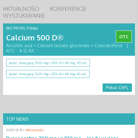
AKTUALNOŚCI
KONFERENCJE
WYSZUKIWANIE
BIO-PROFIL Polska
Calcium 500 D®
OTC
Ascorbic acid + Calcium lactate gluconate + Colecalciferol
|
ATC:
A 12 AX
prosz. musujący; 500 mg+ 250 IU+ 60 mg, 30 szt.
prosz. musujący; 500 mg+ 250 IU+ 60 mg, 60 szt.
Pokaż ChPL
TOP NEWS
2025-12-19 |
Aktualności