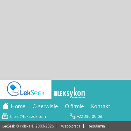
Home
O serwisie
O firmie
Kontakt
biuro@lekseek.com
+22 350-00-06
LekSeek ® Polska © 2003-
2026
Współpraca
Regulamin