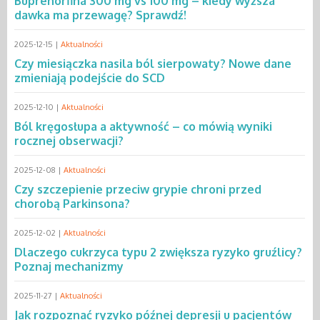
Buprenorfina 300 mg vs 100 mg – kiedy wyższa
dawka ma przewagę? Sprawdź!
2025-12-15 |
Aktualności
Czy miesiączka nasila ból sierpowaty? Nowe dane
zmieniają podejście do SCD
2025-12-10 |
Aktualności
Ból kręgosłupa a aktywność – co mówią wyniki
rocznej obserwacji?
2025-12-08 |
Aktualności
Czy szczepienie przeciw grypie chroni przed
chorobą Parkinsona?
2025-12-02 |
Aktualności
Dlaczego cukrzyca typu 2 zwiększa ryzyko gruźlicy?
Poznaj mechanizmy
2025-11-27 |
Aktualności
Jak rozpoznać ryzyko późnej depresji u pacjentów