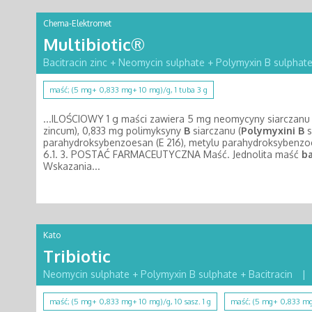
Chema-Elektromet
Multibiotic®
Bacitracin zinc + Neomycin sulphate + Polymyxin B sulphat
maść; (5 mg+ 0,833 mg+ 10 mg)/g, 1 tuba 3 g
...ILOŚCIOWY 1 g maści zawiera 5 mg neomycyny siarczanu 
zincum), 0,833 mg polimyksyny
B
siarczanu (
Polymyxini
B
s
parahydroksybenzoesan (E 216), metylu parahydroksybenzoes
6.1. 3. POSTAĆ FARMACEUTYCZNA Maść. Jednolita maść
b
Wskazania...
Kato
Tribiotic
Neomycin sulphate + Polymyxin B sulphate + Bacitracin
|
maść; (5 mg+ 0,833 mg+ 10 mg)/g, 10 sasz. 1 g
maść; (5 mg+ 0,833 mg+