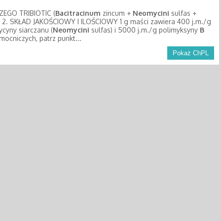
EGO TRIBIOTIC (
Bacitracinum
zincum +
Neomycini
sulfas +
ść 2. SKŁAD JAKOŚCIOWY I ILOŚCIOWY 1 g maści zawiera 400 j.m./g
cyny siarczanu (
Neomycini
sulfas) i 5000 j.m./g polimyksyny
B
mocniczych, patrz punkt...
Pokaż ChPL