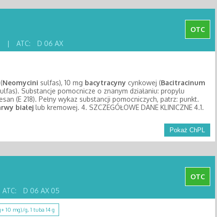
OTC
e
|
ATC:
D 06 AX
(
Neomycini
sulfas), 10 mg
bacytracyny
cynkowej (
Bacitracinum
ulfas). Substancje pomocnicze o znanym działaniu: propylu
an (E 218). Pełny wykaz substancji pomocniczych, patrz: punkt.
arwy
białej
lub kremowej. 4. SZCZEGÓŁOWE DANE KLINICZNE 4.1.
Pokaż ChPL
OTC
ATC:
D 06 AX 05
 10 mg)/g, 1 tuba 14 g