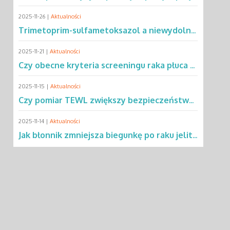
2025-11-26 |
Aktualności
Trimetoprim-sulfametoksazol a niewydolność oddechowa – co mówią dane?
2025-11-21 |
Aktualności
Czy obecne kryteria screeningu raka płuca wykluczają 2/3 pacjentów?
2025-11-15 |
Aktualności
Czy pomiar TEWL zwiększy bezpieczeństwo testów alergicznych u dzieci?
2025-11-14 |
Aktualności
Jak błonnik zmniejsza biegunkę po raku jelita grubego?