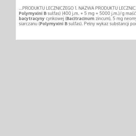
...PRODUKTU LECZNICZEGO 1. NAZWA PRODUKTU LECZNICZ
Polymyxini
B
sulfas) (400 j.m. + 5 mg + 5000 j.m.)/g ma
bacytracyny
cynkowej (
Bacitracinum
zincum), 5 mg neomy
siarczanu (
Polymyxini
B
sulfas). Pełny wykaz substancji po