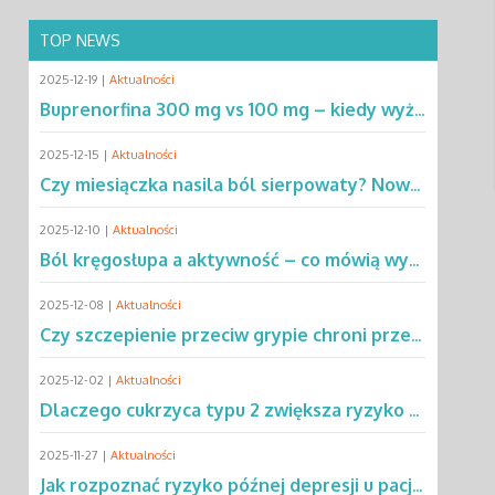
TOP NEWS
2025-12-19 |
Aktualności
Buprenorfina 300 mg vs 100 mg – kiedy wyższa dawka ma przewagę? Sprawdź!
2025-12-15 |
Aktualności
Czy miesiączka nasila ból sierpowaty? Nowe dane zmieniają podejście do SCD
2025-12-10 |
Aktualności
Ból kręgosłupa a aktywność – co mówią wyniki rocznej obserwacji?
2025-12-08 |
Aktualności
Czy szczepienie przeciw grypie chroni przed chorobą Parkinsona?
2025-12-02 |
Aktualności
Dlaczego cukrzyca typu 2 zwiększa ryzyko gruźlicy? Poznaj mechanizmy
2025-11-27 |
Aktualności
Jak rozpoznać ryzyko późnej depresji u pacjentów po leczeniu raka?