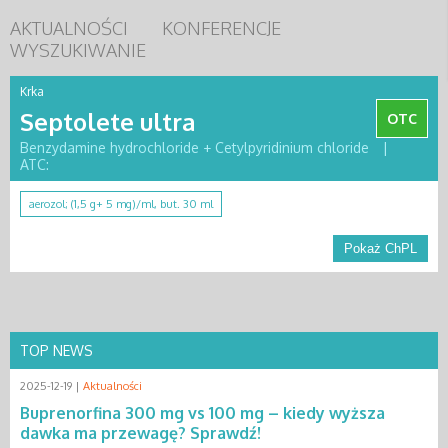
AKTUALNOŚCI
KONFERENCJE
WYSZUKIWANIE
Krka
Septolete ultra
OTC
Benzydamine hydrochloride + Cetylpyridinium chloride
|
ATC:
aerozol; (1,5 g+ 5 mg)/ml, but. 30 ml
Pokaż ChPL
TOP NEWS
2025-12-19 |
Aktualności
Buprenorfina 300 mg vs 100 mg – kiedy wyższa
dawka ma przewagę? Sprawdź!