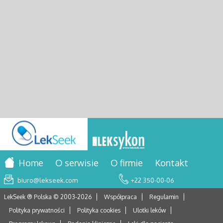
Home
O serwisie
O firmie
Kontakt
biuro@lekseek.com
+22 350-00-06
LekSeek ® Polska © 2003-
2026
Współpraca
Regulamin
Polityka prywatności
Polityka cookies
Ulotki leków