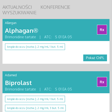
AKTUALNOŚCI
KONFERENCJE
WYSZUKIWANIE
Allergan
Alphagan®
Rx
Brimonidine tartate
|
ATC:
S 01 EA 05
krople do oczu [roztw.]; 2 mg/ml, 1 but. 5 ml
Pokaż ChPL
Adamed
Biprolast
Rx
Brimonidine tartate
|
ATC:
S 01 EA 05
krople do oczu [roztw.]; 2 mg/ml, 1 but. 5 ml
krople do oczu [roztw.]; 2 mg/ml, 3 but. 5 ml