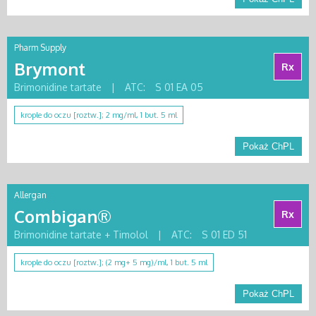
Pharm Supply
Brymont
Rx
Brimonidine tartate
|
ATC:
S 01 EA 05
krople do oczu [roztw.]; 2 mg/ml, 1 but. 5 ml
Pokaż ChPL
Allergan
Combigan®
Rx
Brimonidine tartate + Timolol
|
ATC:
S 01 ED 51
krople do oczu [roztw.]; (2 mg+ 5 mg)/ml, 1 but. 5 ml
Pokaż ChPL