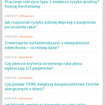
Dlaczego cukrzyca typu 2 zwiększa ryzyko gruźlicy?
Poznaj mechanizmy
2025-11-27 |
Aktualności
Jak rozpoznać ryzyko późnej depresji u pacjentów
po leczeniu raka?
2025-11-26 |
Aktualności
Trimetoprim-sulfametoksazol a niewydolność
oddechowa – co mówią dane?
2025-11-21 |
Aktualności
Czy obecne kryteria screeningu raka płuca
wykluczają 2/3 pacjentów?
2025-11-15 |
Aktualności
Czy pomiar TEWL zwiększy bezpieczeństwo testów
alergicznych u dzieci?
2025-11-14 |
Aktualności
Jak błonnik zmniejsza biegunkę po raku jelita