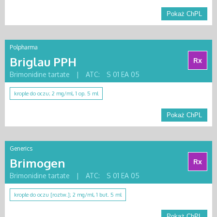
Pokaż ChPL
Polpharma
Briglau PPH
Rx
Brimonidine tartate
|
ATC:
S 01 EA 05
krople do oczu; 2 mg/ml, 1 op. 5 ml
Pokaż ChPL
Generics
Brimogen
Rx
Brimonidine tartate
|
ATC:
S 01 EA 05
krople do oczu [roztw.]; 2 mg/ml, 1 but. 5 ml
Pokaż ChPL