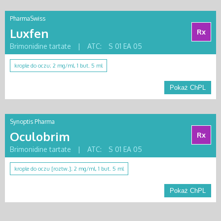
PharmaSwiss
Luxfen
Rx
Brimonidine tartate
|
ATC:
S 01 EA 05
krople do oczu; 2 mg/ml, 1 but. 5 ml
Pokaż ChPL
Synoptis Pharma
Oculobrim
Rx
Brimonidine tartate
|
ATC:
S 01 EA 05
krople do oczu [roztw.]; 2 mg/ml, 1 but. 5 ml
Pokaż ChPL