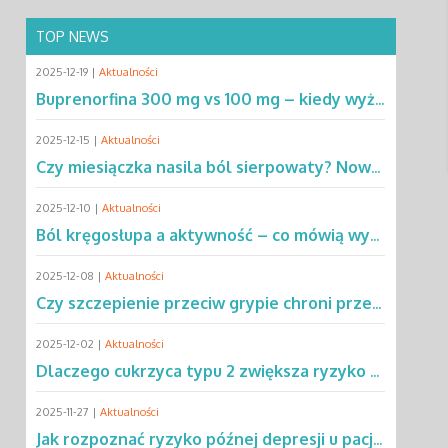
TOP NEWS
2025-12-19 |
Aktualności
Buprenorfina 300 mg vs 100 mg – kiedy wyższa dawka ma przewagę? Sprawdź!
2025-12-15 |
Aktualności
Czy miesiączka nasila ból sierpowaty? Nowe dane zmieniają podejście do SCD
2025-12-10 |
Aktualności
Ból kręgosłupa a aktywność – co mówią wyniki rocznej obserwacji?
2025-12-08 |
Aktualności
Czy szczepienie przeciw grypie chroni przed chorobą Parkinsona?
2025-12-02 |
Aktualności
Dlaczego cukrzyca typu 2 zwiększa ryzyko gruźlicy? Poznaj mechanizmy
2025-11-27 |
Aktualności
Jak rozpoznać ryzyko późnej depresji u pacjentów po leczeniu raka?