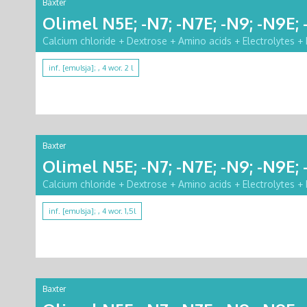
Baxter
Olimel N5E; -N7; -N7E; -N9; -N9E; 
Calcium chloride + Dextrose + Amino acids + Electrolytes + 
inf. [emulsja]; , 4 wor. 2 l
Baxter
Olimel N5E; -N7; -N7E; -N9; -N9E; 
Calcium chloride + Dextrose + Amino acids + Electrolytes + 
inf. [emulsja]; , 4 wor. 1,5l
Baxter