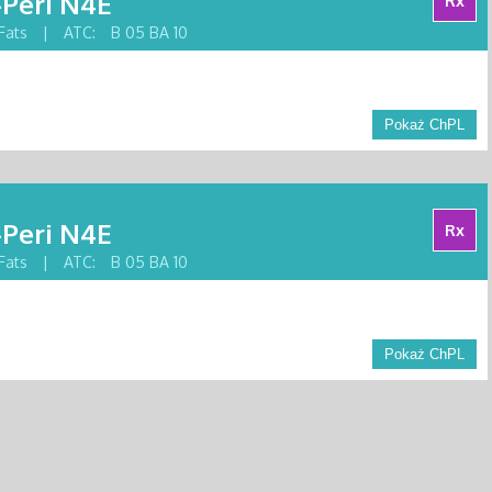
-Peri N4E
Rx
Fats
|
ATC:
B 05 BA 10
Pokaż ChPL
-Peri N4E
Rx
Fats
|
ATC:
B 05 BA 10
Pokaż ChPL