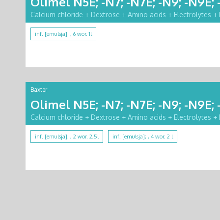
Olimel N5E; -N7; -N7E; -N9; -N9E; 
Calcium chloride + Dextrose + Amino acids + Electrolytes + 
inf. [emulsja]; , 6 wor. 1l
Baxter
Olimel N5E; -N7; -N7E; -N9; -N9E; 
Calcium chloride + Dextrose + Amino acids + Electrolytes + 
inf. [emulsja]; , 2 wor. 2,5l
inf. [emulsja]; , 4 wor. 2 l