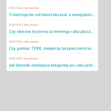
2025-11-26 |
Aktualności
Trimetoprim-sulfametoksazol a niewydolność oddechowa – co mówią dane?
2025-11-21 |
Aktualności
Czy obecne kryteria screeningu raka płuca wykluczają 2/3 pacjentów?
2025-11-15 |
Aktualności
Czy pomiar TEWL zwiększy bezpieczeństwo testów alergicznych u dzieci?
2025-11-14 |
Aktualności
Jak błonnik zmniejsza biegunkę po raku jelita grubego?