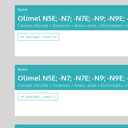
Baxter
Olimel N5E; -N7; -N7E; -N9; -N9E; 
Calcium chloride + Dextrose + Amino acids + Electrolytes + 
inf. [emulsja]; , 4 wor. 1,5l
Baxter
Olimel N5E; -N7; -N7E; -N9; -N9E; 
Calcium chloride + Dextrose + Amino acids + Electrolytes + 
inf. [emulsja]; , 4 wor. 2 l