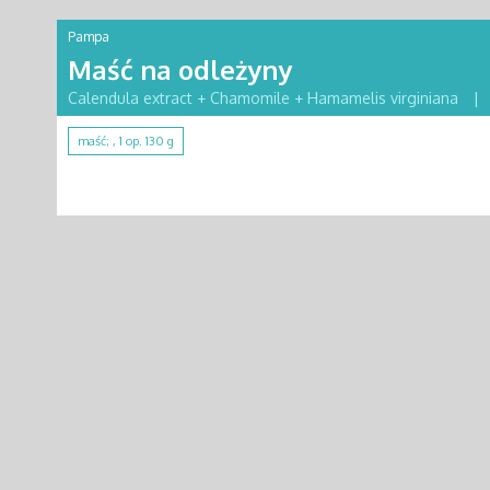
Pampa
Maść na odleżyny
Calendula extract + Chamomile + Hamamelis virginiana
|
maść; , 1 op. 130 g