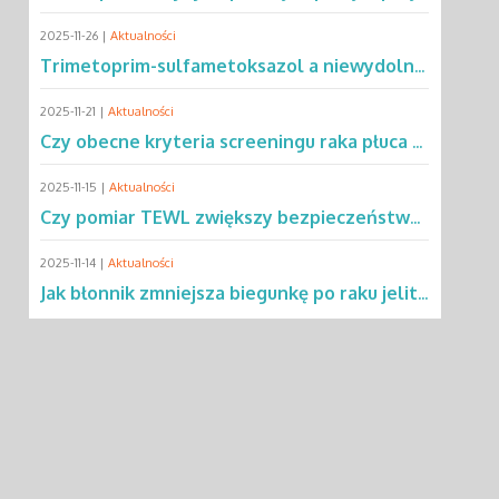
2025-11-26 |
Aktualności
Trimetoprim-sulfametoksazol a niewydolność oddechowa – co mówią dane?
2025-11-21 |
Aktualności
Czy obecne kryteria screeningu raka płuca wykluczają 2/3 pacjentów?
2025-11-15 |
Aktualności
Czy pomiar TEWL zwiększy bezpieczeństwo testów alergicznych u dzieci?
2025-11-14 |
Aktualności
Jak błonnik zmniejsza biegunkę po raku jelita grubego?