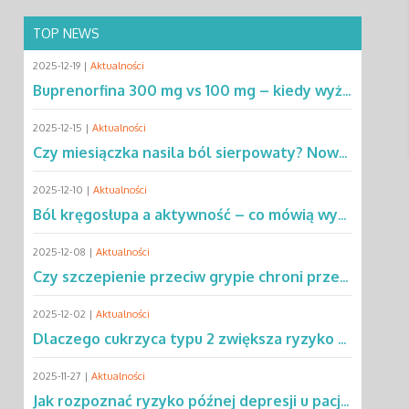
TOP NEWS
2025-12-19 |
Aktualności
Buprenorfina 300 mg vs 100 mg – kiedy wyższa dawka ma przewagę? Sprawdź!
2025-12-15 |
Aktualności
Czy miesiączka nasila ból sierpowaty? Nowe dane zmieniają podejście do SCD
2025-12-10 |
Aktualności
Ból kręgosłupa a aktywność – co mówią wyniki rocznej obserwacji?
2025-12-08 |
Aktualności
Czy szczepienie przeciw grypie chroni przed chorobą Parkinsona?
2025-12-02 |
Aktualności
Dlaczego cukrzyca typu 2 zwiększa ryzyko gruźlicy? Poznaj mechanizmy
2025-11-27 |
Aktualności
Jak rozpoznać ryzyko późnej depresji u pacjentów po leczeniu raka?