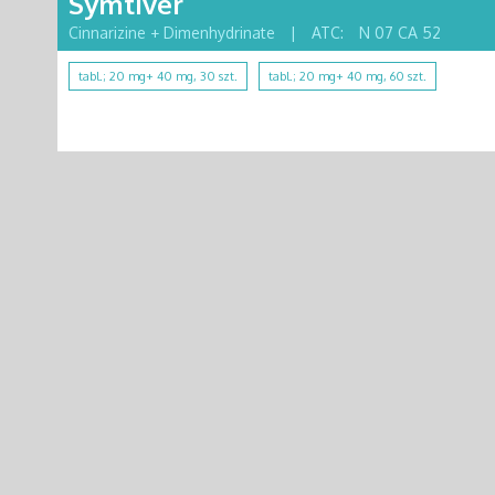
Symtiver
Cinnarizine + Dimenhydrinate
|
ATC:
N 07 CA 52
tabl.; 20 mg+ 40 mg, 30 szt.
tabl.; 20 mg+ 40 mg, 60 szt.