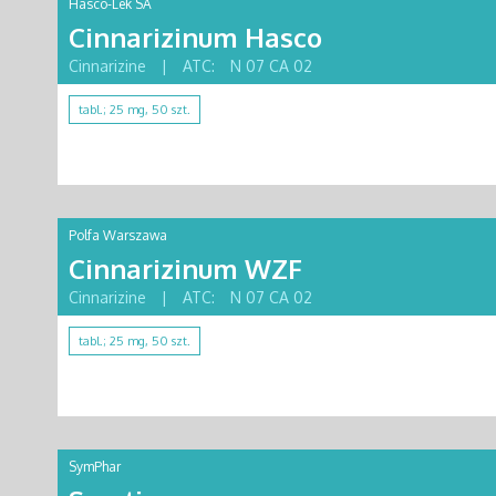
Hasco-Lek SA
Cinnarizinum Hasco
Cinnarizine
|
ATC:
N 07 CA 02
tabl.; 25 mg, 50 szt.
Polfa Warszawa
Cinnarizinum WZF
Cinnarizine
|
ATC:
N 07 CA 02
tabl.; 25 mg, 50 szt.
SymPhar