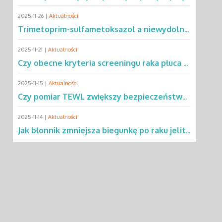
2025-11-26 |
Aktualności
Trimetoprim-sulfametoksazol a niewydolność oddechowa – co mówią dane?
2025-11-21 |
Aktualności
Czy obecne kryteria screeningu raka płuca wykluczają 2/3 pacjentów?
2025-11-15 |
Aktualności
Czy pomiar TEWL zwiększy bezpieczeństwo testów alergicznych u dzieci?
2025-11-14 |
Aktualności
Jak błonnik zmniejsza biegunkę po raku jelita grubego?