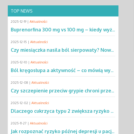
TOP NEWS
2025-12-19 |
Aktualności
Buprenorfina 300 mg vs 100 mg – kiedy wyższa dawka ma przewagę? Sprawdź!
2025-12-15 |
Aktualności
Czy miesiączka nasila ból sierpowaty? Nowe dane zmieniają podejście do SCD
2025-12-10 |
Aktualności
Ból kręgosłupa a aktywność – co mówią wyniki rocznej obserwacji?
2025-12-08 |
Aktualności
Czy szczepienie przeciw grypie chroni przed chorobą Parkinsona?
2025-12-02 |
Aktualności
Dlaczego cukrzyca typu 2 zwiększa ryzyko gruźlicy? Poznaj mechanizmy
2025-11-27 |
Aktualności
Jak rozpoznać ryzyko późnej depresji u pacjentów po leczeniu raka?