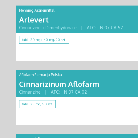
Henning Arzneimittel
Arlevert
Cinnarizine + Dimenhydrinate
|
ATC:
N 07 CA 52
tabl.; 20 mg+ 40 mg, 20 szt.
Aflofarm Farmacja Polska
Cinnarizinum Aflofarm
Cinnarizine
|
ATC:
N 07 CA 02
tabl.; 25 mg, 50 szt.