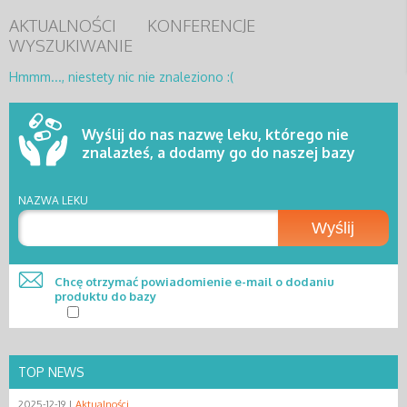
AKTUALNOŚCI
KONFERENCJE
WYSZUKIWANIE
Hmmm..., niestety nic nie znaleziono :(
Wyślij do nas nazwę leku, którego nie
znalazłeś, a dodamy go do naszej bazy
NAZWA LEKU
Wyślij
Chcę otrzymać powiadomienie e-mail o dodaniu
produktu do bazy
TOP NEWS
2025-12-19 |
Aktualności