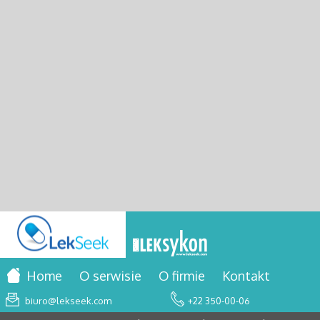
Home
O serwisie
O firmie
Kontakt
biuro@lekseek.com
+22 350-00-06