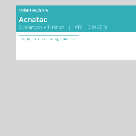
Mylan Healthcare
Acnatac
Clindamycin + Tretinoin
|
ATC:
D 10 AF 51
żel; (10 mg+ 0,25 mg)/g, 1 tuba 30 g