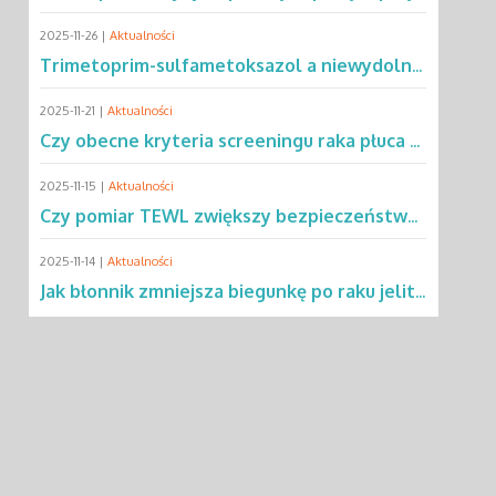
2025-11-26 |
Aktualności
Trimetoprim-sulfametoksazol a niewydolność oddechowa – co mówią dane?
2025-11-21 |
Aktualności
Czy obecne kryteria screeningu raka płuca wykluczają 2/3 pacjentów?
2025-11-15 |
Aktualności
Czy pomiar TEWL zwiększy bezpieczeństwo testów alergicznych u dzieci?
2025-11-14 |
Aktualności
Jak błonnik zmniejsza biegunkę po raku jelita grubego?