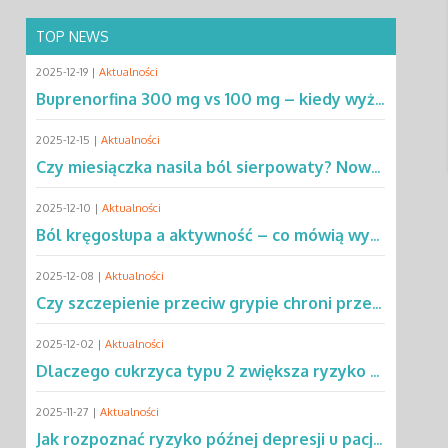
TOP NEWS
2025-12-19 |
Aktualności
Buprenorfina 300 mg vs 100 mg – kiedy wyższa dawka ma przewagę? Sprawdź!
2025-12-15 |
Aktualności
Czy miesiączka nasila ból sierpowaty? Nowe dane zmieniają podejście do SCD
2025-12-10 |
Aktualności
Ból kręgosłupa a aktywność – co mówią wyniki rocznej obserwacji?
2025-12-08 |
Aktualności
Czy szczepienie przeciw grypie chroni przed chorobą Parkinsona?
2025-12-02 |
Aktualności
Dlaczego cukrzyca typu 2 zwiększa ryzyko gruźlicy? Poznaj mechanizmy
2025-11-27 |
Aktualności
Jak rozpoznać ryzyko późnej depresji u pacjentów po leczeniu raka?