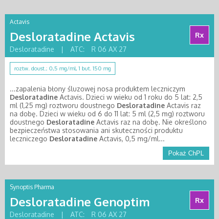
Actavis
Desloratadine Actavis
Rx
Desloratadine
|
ATC:
R 06 AX 27
roztw. doust.; 0,5 mg/ml, 1 but. 150 mg
...zapalenia błony śluzowej nosa produktem leczniczym
Desloratadine
Actavis. Dzieci w wieku od 1 roku do 5 lat: 2,5
ml (1,25 mg) roztworu doustnego
Desloratadine
Actavis raz
na dobę. Dzieci w wieku od 6 do 11 lat: 5 ml (2,5 mg) roztworu
doustnego
Desloratadine
Actavis raz na dobę. Nie określono
bezpieczeństwa stosowania ani skuteczności produktu
leczniczego
Desloratadine
Actavis, 0,5 mg/ml...
Pokaż ChPL
Synoptis Pharma
Desloratadine Genoptim
Rx
Desloratadine
|
ATC:
R 06 AX 27