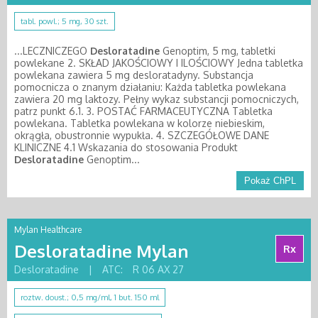
tabl. powl.; 5 mg, 30 szt.
...LECZNICZEGO
Desloratadine
Genoptim, 5 mg, tabletki
powlekane 2. SKŁAD JAKOŚCIOWY I ILOŚCIOWY Jedna tabletka
powlekana zawiera 5 mg desloratadyny. Substancja
pomocnicza o znanym działaniu: Każda tabletka powlekana
zawiera 20 mg laktozy. Pełny wykaz substancji pomocniczych,
patrz punkt 6.1. 3. POSTAĆ FARMACEUTYCZNA Tabletka
powlekana. Tabletka powlekana w kolorze niebieskim,
okrągła, obustronnie wypukła. 4. SZCZEGÓŁOWE DANE
KLINICZNE 4.1 Wskazania do stosowania Produkt
Desloratadine
Genoptim...
Pokaż ChPL
Mylan Healthcare
Desloratadine Mylan
Rx
Desloratadine
|
ATC:
R 06 AX 27
roztw. doust.; 0,5 mg/ml, 1 but. 150 ml