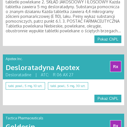
tabletki powlekane 2. SKŁAD JAKOŚCIOWY I ILOŚCIOWY Każda
tabletka zawiera 5 mg desloratadyny. Substancja pomocnicza
o znanym działaniu Każda tabletka zawiera 4,4 mikrogramy
żółcieni pomarańczowej (E 110), laku. Pełny wykaz substancji
pomocniczych, patrz punkt 6.1. 3. POSTAĆ FARMACEUTYCZNA
Tabletka powlekana Niebieskie, powlekane, okrągłe,
obustronnie wypukłe tabletki powlekane o ściętych brzegach...
Pokaż ChPL
Apotex Inc.
Desloratadyna Apotex
Rx
Desloratadine
|
ATC:
R 06 AX 27
tabl. powl.; 5 mg, 10 szt.
tabl. powl.; 5 mg, 30 szt.
Pokaż ChPL
Tactica Pharmaceuticals
Goldesin
Rx