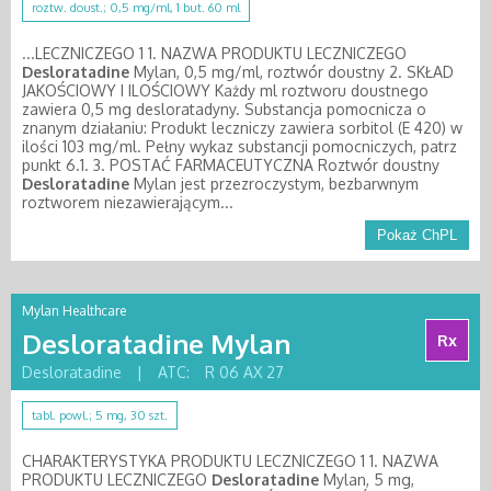
roztw. doust.; 0,5 mg/ml, 1 but. 60 ml
...LECZNICZEGO 1 1. NAZWA PRODUKTU LECZNICZEGO
Desloratadine
Mylan, 0,5 mg/ml, roztwór doustny 2. SKŁAD
JAKOŚCIOWY I ILOŚCIOWY Każdy ml roztworu doustnego
zawiera 0,5 mg desloratadyny. Substancja pomocnicza o
znanym działaniu: Produkt leczniczy zawiera sorbitol (E 420) w
ilości 103 mg/ml. Pełny wykaz substancji pomocniczych, patrz
punkt 6.1. 3. POSTAĆ FARMACEUTYCZNA Roztwór doustny
Desloratadine
Mylan jest przezroczystym, bezbarwnym
roztworem niezawierającym...
Pokaż ChPL
Mylan Healthcare
Desloratadine Mylan
Rx
Desloratadine
|
ATC:
R 06 AX 27
tabl. powl.; 5 mg, 30 szt.
CHARAKTERYSTYKA PRODUKTU LECZNICZEGO 1 1. NAZWA
PRODUKTU LECZNICZEGO
Desloratadine
Mylan, 5 mg,