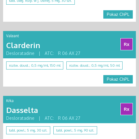
tabl. uleg. rozp. w j. ustnej; 5 mg, 30 szt.
Pokaż ChPL
Valeant
Clarderin
Rx
Desloratadine
|
ATC:
R 06 AX 27
roztw. doust.; 0,5 mg/ml, 150 ml
roztw. doust.; 0,5 mg/ml, 50 ml
Pokaż ChPL
Krka
Dasselta
Rx
Desloratadine
|
ATC:
R 06 AX 27
tabl. powl.; 5 mg, 30 szt.
tabl. powl.; 5 mg, 90 szt.