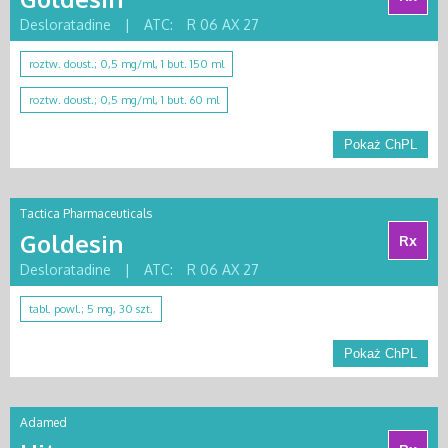
Desloratadine
|
ATC:
R 06 AX 27
roztw. doust.; 0,5 mg/ml, 1 but. 150 ml
roztw. doust.; 0,5 mg/ml, 1 but. 60 ml
Pokaż ChPL
Tactica Pharmaceuticals
Goldesin
Rx
Desloratadine
|
ATC:
R 06 AX 27
tabl. powl.; 5 mg, 30 szt.
Pokaż ChPL
Adamed