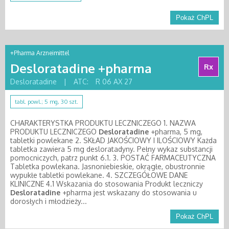
Pokaż ChPL
+Pharma Arzneimittel
Desloratadine +pharma
Rx
Desloratadine
|
ATC:
R 06 AX 27
tabl. powl.; 5 mg, 30 szt.
CHARAKTERYSTKA PRODUKTU LECZNICZEGO 1. NAZWA
PRODUKTU LECZNICZEGO
Desloratadine
+pharma, 5 mg,
tabletki powlekane 2. SKŁAD JAKOŚCIOWY I ILOŚCIOWY Każda
tabletka zawiera 5 mg desloratadyny. Pełny wykaz substancji
pomocniczych, patrz punkt 6.1. 3. POSTAĆ FARMACEUTYCZNA
Tabletka powlekana. Jasnoniebieskie, okrągłe, obustronnie
wypukłe tabletki powlekane. 4. SZCZEGÓŁOWE DANE
KLINICZNE 4.1 Wskazania do stosowania Produkt leczniczy
Desloratadine
+pharma jest wskazany do stosowania u
dorosłych i młodzieży...
Pokaż ChPL