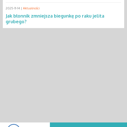
2025-11-14 |
Aktualności
Jak błonnik zmniejsza biegunkę po raku jelita
grubego?