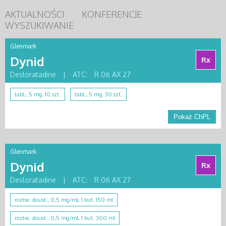
AKTUALNOŚCI
KONFERENCJE
WYSZUKIWANIE
Glenmark
Dynid
Rx
Desloratadine
|
ATC:
R 06 AX 27
tabl.; 5 mg, 10 szt.
tabl.; 5 mg, 30 szt.
Pokaż ChPL
Glenmark
Dynid
Rx
Desloratadine
|
ATC:
R 06 AX 27
roztw. doust.; 0,5 mg/ml, 1 but. 150 ml
roztw. doust.; 0,5 mg/ml, 1 but. 300 ml