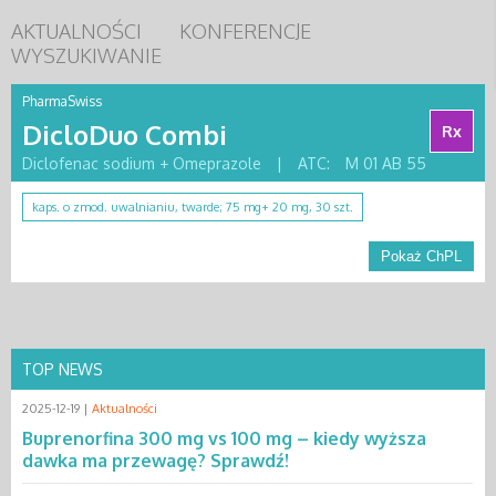
AKTUALNOŚCI
KONFERENCJE
WYSZUKIWANIE
PharmaSwiss
DicloDuo Combi
Rx
Diclofenac sodium + Omeprazole
|
ATC:
M 01 AB 55
kaps. o zmod. uwalnianiu, twarde; 75 mg+ 20 mg, 30 szt.
Pokaż ChPL
TOP NEWS
2025-12-19 |
Aktualności
Buprenorfina 300 mg vs 100 mg – kiedy wyższa
dawka ma przewagę? Sprawdź!