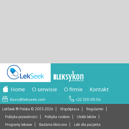
Home
O serwisie
O firmie
Kontakt
biuro@lekseek.com
+22 350-00-06
LekSeek ® Polska © 2003-
2026
Współpraca
Regulamin
Polityka prywatności
Polityka cookies
Ulotki leków
Programy lekowe
Badania kliniczne
Leki dla pacjenta