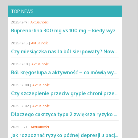
TOP NEWS
2025-12-19 |
Aktualności
Buprenorfina 300 mg vs 100 mg – kiedy wyższa dawka ma przewagę? Sprawdź!
2025-12-15 |
Aktualności
Czy miesiączka nasila ból sierpowaty? Nowe dane zmieniają podejście do SCD
2025-12-10 |
Aktualności
Ból kręgosłupa a aktywność – co mówią wyniki rocznej obserwacji?
2025-12-08 |
Aktualności
Czy szczepienie przeciw grypie chroni przed chorobą Parkinsona?
2025-12-02 |
Aktualności
Dlaczego cukrzyca typu 2 zwiększa ryzyko gruźlicy? Poznaj mechanizmy
2025-11-27 |
Aktualności
Jak rozpoznać ryzyko późnej depresji u pacjentów po leczeniu raka?