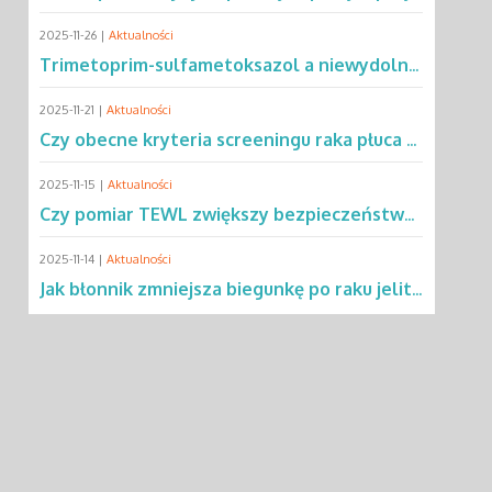
2025-11-26 |
Aktualności
Trimetoprim-sulfametoksazol a niewydolność oddechowa – co mówią dane?
2025-11-21 |
Aktualności
Czy obecne kryteria screeningu raka płuca wykluczają 2/3 pacjentów?
2025-11-15 |
Aktualności
Czy pomiar TEWL zwiększy bezpieczeństwo testów alergicznych u dzieci?
2025-11-14 |
Aktualności
Jak błonnik zmniejsza biegunkę po raku jelita grubego?