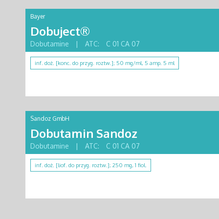
Bayer
Dobuject®
Dobutamine
|
ATC:
C 01 CA 07
inf. doż. [konc. do przyg. roztw.]; 50 mg/ml, 5 amp. 5 ml
Sandoz GmbH
Dobutamin Sandoz
Dobutamine
|
ATC:
C 01 CA 07
inf. doż. [liof. do przyg. roztw.]; 250 mg, 1 fiol.