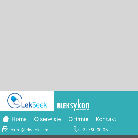
Home
O serwisie
O firmie
Kontakt
biuro@lekseek.com
+22 350-00-06