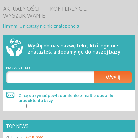
AKTUALNOŚCI
KONFERENCJE
WYSZUKIWANIE
Hmmm..., niestety nic nie znaleziono :(
Wyślij do nas nazwę leku, którego nie
znalazłeś, a dodamy go do naszej bazy
NAZWA LEKU
Wyślij
Chcę otrzymać powiadomienie e-mail o dodaniu
produktu do bazy
TOP NEWS
2025-12-19 |
Aktualności