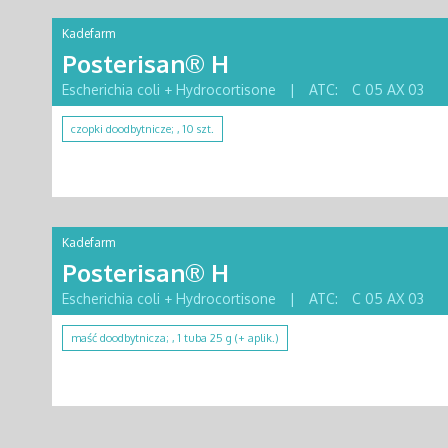
Kadefarm
Posterisan® H
Escherichia coli + Hydrocortisone
|
ATC:
C 05 AX 03
czopki doodbytnicze; , 10 szt.
Kadefarm
Posterisan® H
Escherichia coli + Hydrocortisone
|
ATC:
C 05 AX 03
maść doodbytnicza; , 1 tuba 25 g (+ aplik.)