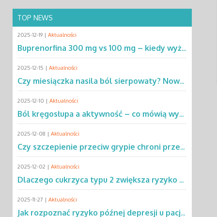
TOP NEWS
2025-12-19 |
Aktualności
Buprenorfina 300 mg vs 100 mg – kiedy wyższa dawka ma przewagę? Sprawdź!
2025-12-15 |
Aktualności
Czy miesiączka nasila ból sierpowaty? Nowe dane zmieniają podejście do SCD
2025-12-10 |
Aktualności
Ból kręgosłupa a aktywność – co mówią wyniki rocznej obserwacji?
2025-12-08 |
Aktualności
Czy szczepienie przeciw grypie chroni przed chorobą Parkinsona?
2025-12-02 |
Aktualności
Dlaczego cukrzyca typu 2 zwiększa ryzyko gruźlicy? Poznaj mechanizmy
2025-11-27 |
Aktualności
Jak rozpoznać ryzyko późnej depresji u pacjentów po leczeniu raka?