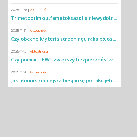
2025-11-26 |
Aktualności
Trimetoprim-sulfametoksazol a niewydolność oddechowa – co mówią dane?
2025-11-21 |
Aktualności
Czy obecne kryteria screeningu raka płuca wykluczają 2/3 pacjentów?
2025-11-15 |
Aktualności
Czy pomiar TEWL zwiększy bezpieczeństwo testów alergicznych u dzieci?
2025-11-14 |
Aktualności
Jak błonnik zmniejsza biegunkę po raku jelita grubego?