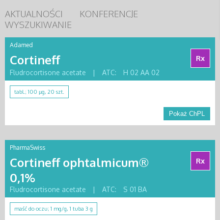
AKTUALNOŚCI
KONFERENCJE
WYSZUKIWANIE
Adamed
Cortineff
Rx
Fludrocortisone acetate
|
ATC:
H 02 AA 02
tabl.; 100 µg, 20 szt.
Pokaż ChPL
PharmaSwiss
Cortineff ophtalmicum®
Rx
0,1%
Fludrocortisone acetate
|
ATC:
S 01 BA
maść do oczu; 1 mg/g, 1 tuba 3 g