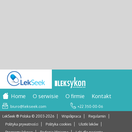
Home
O serwisie
O firmie
Kontakt
biuro@lekseek.com
+22 350-00-06
LekSeek ® Polska © 2003-
2026
Współpraca
Regulamin
Polityka prywatności
Polityka cookies
Ulotki leków