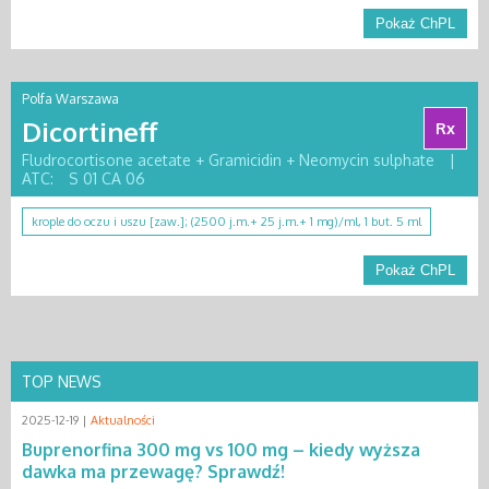
Pokaż ChPL
Polfa Warszawa
Dicortineff
Rx
Fludrocortisone acetate + Gramicidin + Neomycin sulphate
|
ATC:
S 01 CA 06
krople do oczu i uszu [zaw.]; (2500 j.m.+ 25 j.m.+ 1 mg)/ml, 1 but. 5 ml
Pokaż ChPL
TOP NEWS
2025-12-19 |
Aktualności
Buprenorfina 300 mg vs 100 mg – kiedy wyższa
dawka ma przewagę? Sprawdź!