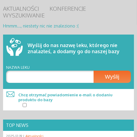
AKTUALNOŚCI
KONFERENCJE
WYSZUKIWANIE
Hmmm..., niestety nic nie znaleziono :(
Wyślij do nas nazwę leku, którego nie
znalazłeś, a dodamy go do naszej bazy
NAZWA LEKU
Wyślij
Chcę otrzymać powiadomienie e-mail o dodaniu
produktu do bazy
TOP NEWS
2025-12-19 |
Aktualności