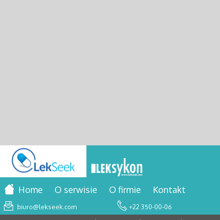
Home
O serwisie
O firmie
Kontakt
biuro@lekseek.com
+22 350-00-06