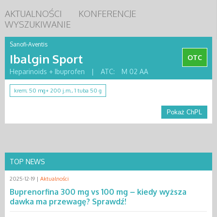
AKTUALNOŚCI
KONFERENCJE
WYSZUKIWANIE
Sanofi-Aventis
Ibalgin Sport
OTC
Heparinoids + Ibuprofen
|
ATC:
M 02 AA
krem; 50 mg+ 200 j.m., 1 tuba 50 g
Pokaż ChPL
TOP NEWS
2025-12-19 |
Aktualności
Buprenorfina 300 mg vs 100 mg – kiedy wyższa
dawka ma przewagę? Sprawdź!