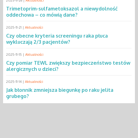
2025-11-26 |
Aktualności
Trimetoprim-sulfametoksazol a niewydolność
oddechowa – co mówią dane?
2025-11-21 |
Aktualności
Czy obecne kryteria screeningu raka płuca
wykluczają 2/3 pacjentów?
2025-11-15 |
Aktualności
Czy pomiar TEWL zwiększy bezpieczeństwo testów
alergicznych u dzieci?
2025-11-14 |
Aktualności
Jak błonnik zmniejsza biegunkę po raku jelita
grubego?