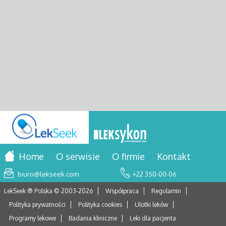
Home
O serwisie
O firmie
Kontakt
biuro@lekseek.com
+22 350-00-06
LekSeek ® Polska © 2003-
2026
Współpraca
Regulamin
Polityka prywatności
Polityka cookies
Ulotki leków
Programy lekowe
Badania kliniczne
Leki dla pacjenta