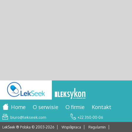
Home
O serwisie
O firmie
Kontakt
biuro@lekseek.com
+22 350-00-06
LekSeek ® Polska © 2003-
2026
Współpraca
Regulamin