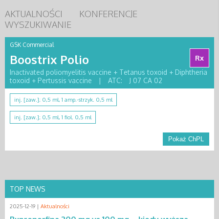
AKTUALNOŚCI
KONFERENCJE
WYSZUKIWANIE
GSK Commercial
Boostrix Polio
Rx
Inactivated poliomyelitis vaccine + Tetanus toxoid + Diphtheria
toxoid + Pertussis vaccine
|
ATC:
J 07 CA 02
inj. [zaw.]; 0,5 ml, 1 amp.-strzyk. 0,5 ml
inj. [zaw.]; 0,5 ml, 1 fiol. 0,5 ml
Pokaż ChPL
TOP NEWS
2025-12-19 |
Aktualności