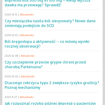
Buprenorfina 300 mg vs 100 mg – kiedy wyższa
dawka ma przewagę? Sprawdź!
2025-12-15 |
Aktualności
Czy miesiączka nasila ból sierpowaty? Nowe dane
zmieniają podejście do SCD
2025-12-10 |
Aktualności
Ból kręgosłupa a aktywność – co mówią wyniki
rocznej obserwacji?
2025-12-08 |
Aktualności
Czy szczepienie przeciw grypie chroni przed
chorobą Parkinsona?
2025-12-02 |
Aktualności
Dlaczego cukrzyca typu 2 zwiększa ryzyko gruźlicy?
Poznaj mechanizmy
2025-11-27 |
Aktualności
Jak rozpoznać ryzyko późnej depresji u pacjentów