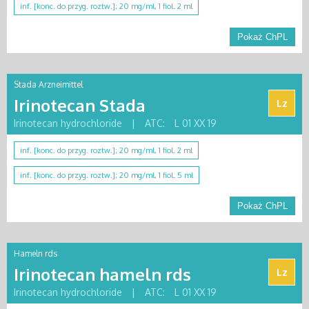
inf. [konc. do przyg. roztw.]; 20 mg/ml, 1 fiol. 2 ml
Pokaż ChPL
Stada Arzneimittel
Irinotecan Stada
Lz
Irinotecan hydrochloride
|
ATC:
L 01 XX 19
inf. [konc. do przyg. roztw.]; 20 mg/ml, 1 fiol. 2 ml
inf. [konc. do przyg. roztw.]; 20 mg/ml, 1 fiol. 5 ml
Pokaż ChPL
Hameln rds
Irinotecan hameln rds
Lz
Irinotecan hydrochloride
|
ATC:
L 01 XX 19