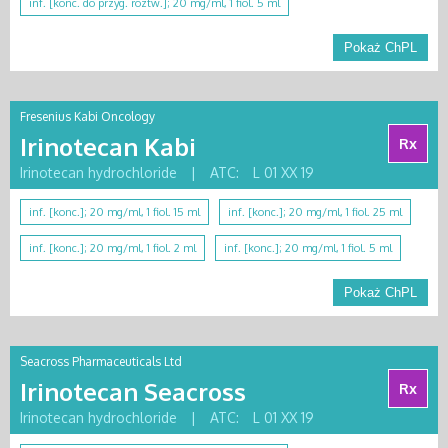
inf. [konc. do przyg. roztw.]; 20 mg/ml, 1 fiol. 5 ml
Pokaż ChPL
Fresenius Kabi Oncology
Irinotecan Kabi
Rx
Irinotecan hydrochloride
|
ATC:
L 01 XX 19
inf. [konc.]; 20 mg/ml, 1 fiol. 15 ml
inf. [konc.]; 20 mg/ml, 1 fiol. 25 ml
inf. [konc.]; 20 mg/ml, 1 fiol. 2 ml
inf. [konc.]; 20 mg/ml, 1 fiol. 5 ml
Pokaż ChPL
Seacross Pharmaceuticals Ltd
Irinotecan Seacross
Rx
Irinotecan hydrochloride
|
ATC:
L 01 XX 19