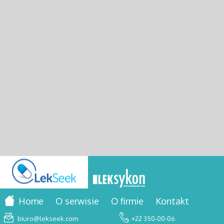
Home
O serwisie
O firmie
Kontakt
biuro@lekseek.com
+22 350-00-06