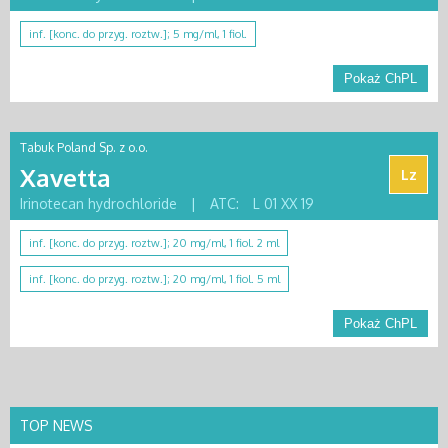
inf. [konc. do przyg. roztw.]; 5 mg/ml, 1 fiol.
Pokaż ChPL
Tabuk Poland Sp. z o.o.
Xavetta
Lz
Irinotecan hydrochloride
|
ATC:
L 01 XX 19
inf. [konc. do przyg. roztw.]; 20 mg/ml, 1 fiol. 2 ml
inf. [konc. do przyg. roztw.]; 20 mg/ml, 1 fiol. 5 ml
Pokaż ChPL
TOP NEWS