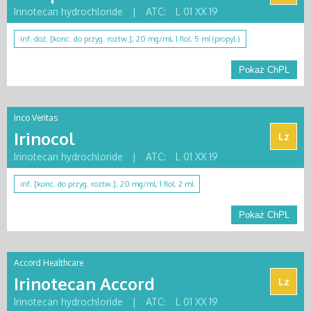
Irinotecan hydrochloride
|
ATC:
L 01 XX 19
inf. doż. [konc. do przyg. roztw.]; 20 mg/ml, 1 fiol. 5 ml (propyl.)
Pokaż ChPL
Inco Veritas
Irinocol
Lz
Irinotecan hydrochloride
|
ATC:
L 01 XX 19
inf. [konc. do przyg. roztw.]; 20 mg/ml, 1 fiol. 2 ml
Pokaż ChPL
Accord Healthcare
Irinotecan Accord
Lz
Irinotecan hydrochloride
|
ATC:
L 01 XX 19