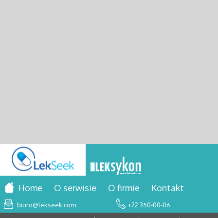
Home
O serwisie
O firmie
Kontakt
biuro@lekseek.com
+22 350-00-06