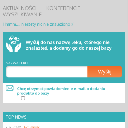
AKTUALNOŚCI
KONFERENCJE
WYSZUKIWANIE
Hmmm..., niestety nic nie znaleziono :(
Wyślij do nas nazwę leku, którego nie
znalazłeś, a dodamy go do naszej bazy
NAZWA LEKU
Wyślij
Chcę otrzymać powiadomienie e-mail o dodaniu
produktu do bazy
TOP NEWS
2025-12-19 |
Aktualności