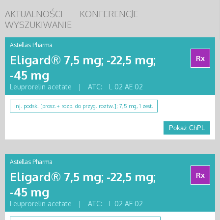
AKTUALNOŚCI
KONFERENCJE
WYSZUKIWANIE
Astellas Pharma
Eligard® 7,5 mg; -22,5 mg;
Rx
-45 mg
Leuprorelin acetate
|
ATC:
L 02 AE 02
inj. podsk. [prosz.+ rozp. do przyg. roztw.]; 7,5 mg, 1 zest.
Pokaż ChPL
Astellas Pharma
Eligard® 7,5 mg; -22,5 mg;
Rx
-45 mg
Leuprorelin acetate
|
ATC:
L 02 AE 02