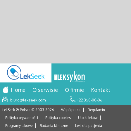
Home
O serwisie
O firmie
Kontakt
biuro@lekseek.com
+22 350-00-06
LekSeek ® Polska © 2003-
2026
Współpraca
Regulamin
Polityka prywatności
Polityka cookies
Ulotki leków
Programy lekowe
Badania kliniczne
Leki dla pacjenta