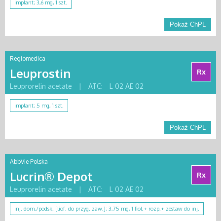
implant; 3,6 mg, 1 szt.
Pokaż ChPL
Regiomedica
Leuprostin
Rx
Leuprorelin acetate
|
ATC:
L 02 AE 02
implant; 5 mg, 1 szt.
Pokaż ChPL
AbbVie Polska
Lucrin® Depot
Rx
Leuprorelin acetate
|
ATC:
L 02 AE 02
inj. dom./podsk. [liof. do przyg. zaw.]; 3,75 mg, 1 fiol.+ rozp.+ zestaw do inj.