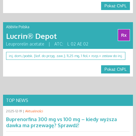
Pokaż ChPL
AbbVie Polska
Lucrin® Depot
Rx
Leuprorelin acetate
|
ATC:
L 02 AE 02
inj. dom./podsk. [liof. do przyg. zaw.]; 11,25 mg, 1 fiol.+ rozp.+ zestaw do inj.
Pokaż ChPL
TOP NEWS
2025-12-19 |
Aktualności
Buprenorfina 300 mg vs 100 mg – kiedy wyższa
dawka ma przewagę? Sprawdź!