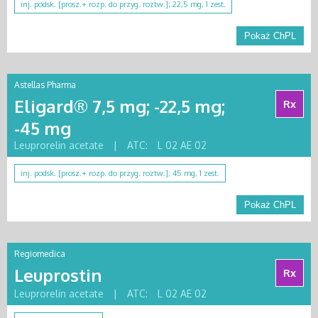
inj. podsk. [prosz.+ rozp. do przyg. roztw.]; 22,5 mg, 1 zest.
Pokaż ChPL
Astellas Pharma
Eligard® 7,5 mg; -22,5 mg;
Rx
-45 mg
Leuprorelin acetate
|
ATC:
L 02 AE 02
inj. podsk. [prosz.+ rozp. do przyg. roztw.]; 45 mg, 1 zest.
Pokaż ChPL
Regiomedica
Leuprostin
Rx
Leuprorelin acetate
|
ATC:
L 02 AE 02