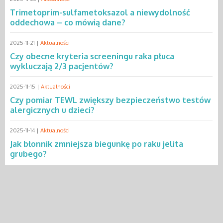
Trimetoprim-sulfametoksazol a niewydolność
oddechowa – co mówią dane?
2025-11-21 |
Aktualności
Czy obecne kryteria screeningu raka płuca
wykluczają 2/3 pacjentów?
2025-11-15 |
Aktualności
Czy pomiar TEWL zwiększy bezpieczeństwo testów
alergicznych u dzieci?
2025-11-14 |
Aktualności
Jak błonnik zmniejsza biegunkę po raku jelita
grubego?