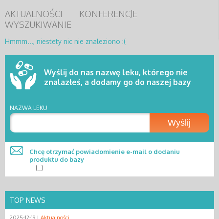
AKTUALNOŚCI
KONFERENCJE
WYSZUKIWANIE
Hmmm..., niestety nic nie znaleziono :(
Wyślij do nas nazwę leku, którego nie
znalazłeś, a dodamy go do naszej bazy
NAZWA LEKU
Wyślij
Chcę otrzymać powiadomienie e-mail o dodaniu
produktu do bazy
TOP NEWS
2025-12-19 |
Aktualności