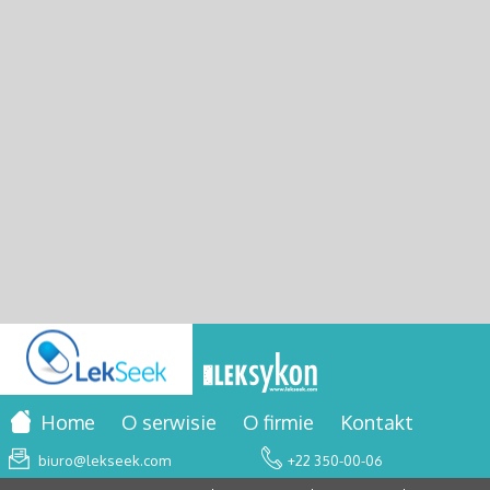
Home
O serwisie
O firmie
Kontakt
biuro@lekseek.com
+22 350-00-06