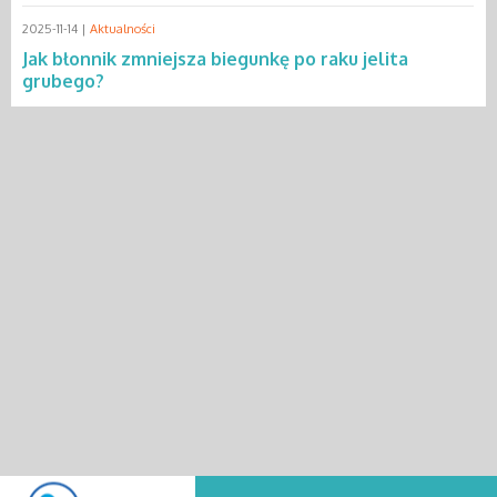
2025-11-14 |
Aktualności
Jak błonnik zmniejsza biegunkę po raku jelita
grubego?