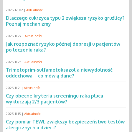
2025-12-02 |
Aktualności
Dlaczego cukrzyca typu 2 zwiększa ryzyko gruźlicy?
Poznaj mechanizmy
2025-11-27 |
Aktualności
Jak rozpoznać ryzyko późnej depresji u pacjentów
po leczeniu raka?
2025-11-26 |
Aktualności
Trimetoprim-sulfametoksazol a niewydolność
oddechowa – co mówią dane?
2025-11-21 |
Aktualności
Czy obecne kryteria screeningu raka płuca
wykluczają 2/3 pacjentów?
2025-11-15 |
Aktualności
Czy pomiar TEWL zwiększy bezpieczeństwo testów
alergicznych u dzieci?