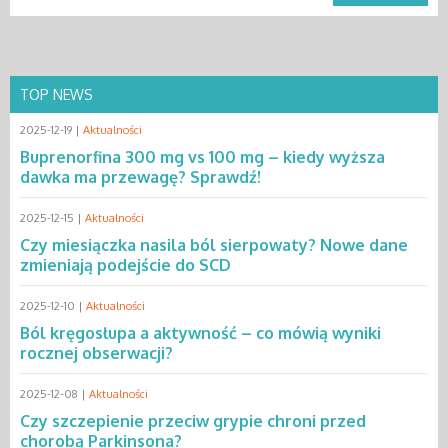
TOP NEWS
2025-12-19 |
Aktualności
Buprenorfina 300 mg vs 100 mg – kiedy wyższa
dawka ma przewagę? Sprawdź!
2025-12-15 |
Aktualności
Czy miesiączka nasila ból sierpowaty? Nowe dane
zmieniają podejście do SCD
2025-12-10 |
Aktualności
Ból kręgosłupa a aktywność – co mówią wyniki
rocznej obserwacji?
2025-12-08 |
Aktualności
Czy szczepienie przeciw grypie chroni przed
chorobą Parkinsona?