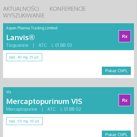
AKTUALNOŚCI
KONFERENCJE
WYSZUKIWANIE
Aspen Pharma Trading Limited
Lanvis®
Rx
Tioguanine
|
ATC:
L 01 BB 03
tabl.; 40 mg, 25 szt.
Pokaż ChPL
Vis
Mercaptopurinum VIS
Rx
Mercaptopurine
|
ATC:
L 01 BB 02
tabl.; 50 mg, 30 szt.
Pokaż ChPL