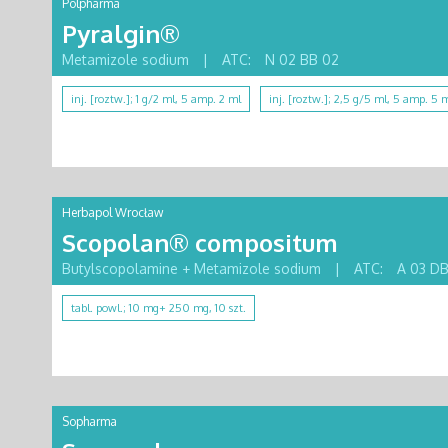
Polpharma
Pyralgin®
Metamizole sodium
|
ATC:
N 02 BB 02
inj. [roztw.]; 1 g/2 ml, 5 amp. 2 ml
inj. [roztw.]; 2,5 g/5 ml, 5 amp. 5 
Herbapol Wrocław
Scopolan® compositum
Butylscopolamine + Metamizole sodium
|
ATC:
A 03 D
tabl. powl.; 10 mg+ 250 mg, 10 szt.
Sopharma