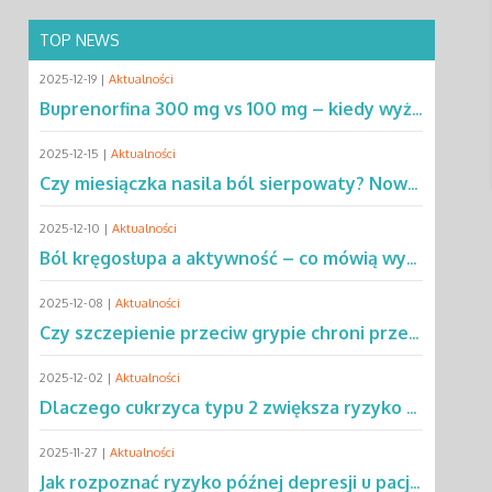
TOP NEWS
2025-12-19 |
Aktualności
Buprenorfina 300 mg vs 100 mg – kiedy wyższa dawka ma przewagę? Sprawdź!
2025-12-15 |
Aktualności
Czy miesiączka nasila ból sierpowaty? Nowe dane zmieniają podejście do SCD
2025-12-10 |
Aktualności
Ból kręgosłupa a aktywność – co mówią wyniki rocznej obserwacji?
2025-12-08 |
Aktualności
Czy szczepienie przeciw grypie chroni przed chorobą Parkinsona?
2025-12-02 |
Aktualności
Dlaczego cukrzyca typu 2 zwiększa ryzyko gruźlicy? Poznaj mechanizmy
2025-11-27 |
Aktualności
Jak rozpoznać ryzyko późnej depresji u pacjentów po leczeniu raka?