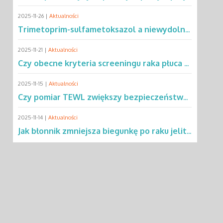
2025-11-26 |
Aktualności
Trimetoprim-sulfametoksazol a niewydolność oddechowa – co mówią dane?
2025-11-21 |
Aktualności
Czy obecne kryteria screeningu raka płuca wykluczają 2/3 pacjentów?
2025-11-15 |
Aktualności
Czy pomiar TEWL zwiększy bezpieczeństwo testów alergicznych u dzieci?
2025-11-14 |
Aktualności
Jak błonnik zmniejsza biegunkę po raku jelita grubego?