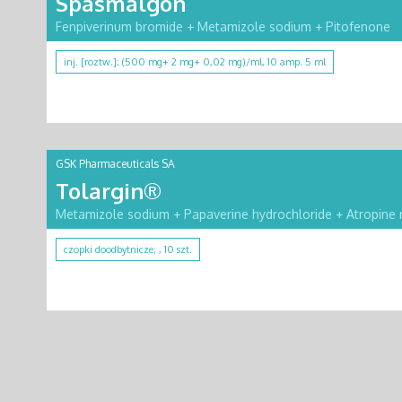
Spasmalgon
Fenpiverinum bromide + Metamizole sodium + Pitofenone
inj. [roztw.]; (500 mg+ 2 mg+ 0,02 mg)/ml, 10 amp. 5 ml
GSK Pharmaceuticals SA
Tolargin®
Metamizole sodium + Papaverine hydrochloride + Atropine 
czopki doodbytnicze; , 10 szt.