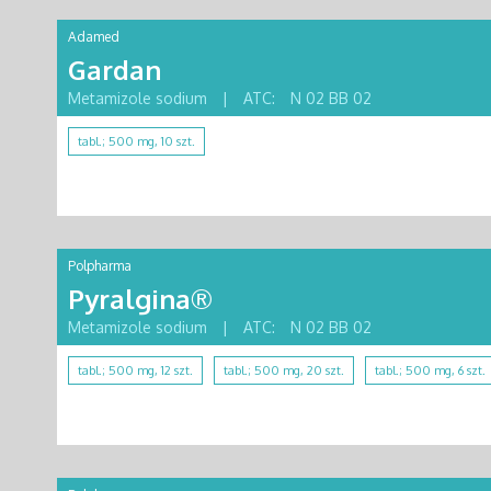
Adamed
Gardan
Metamizole sodium
|
ATC:
N 02 BB 02
tabl.; 500 mg, 10 szt.
Polpharma
Pyralgina®
Metamizole sodium
|
ATC:
N 02 BB 02
tabl.; 500 mg, 12 szt.
tabl.; 500 mg, 20 szt.
tabl.; 500 mg, 6 szt.