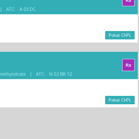
Rx
|
ATC:
A 03 DC
Pokaż ChPL
Rx
methylnitrate
|
ATC:
N 02 BB 52
Pokaż ChPL