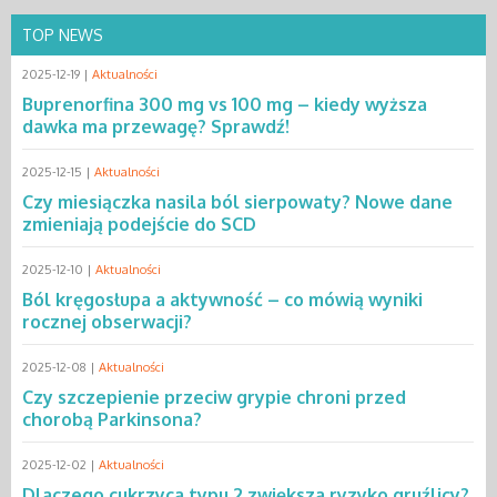
TOP NEWS
2025-12-19 |
Aktualności
Buprenorfina 300 mg vs 100 mg – kiedy wyższa
dawka ma przewagę? Sprawdź!
2025-12-15 |
Aktualności
Czy miesiączka nasila ból sierpowaty? Nowe dane
zmieniają podejście do SCD
2025-12-10 |
Aktualności
Ból kręgosłupa a aktywność – co mówią wyniki
rocznej obserwacji?
2025-12-08 |
Aktualności
Czy szczepienie przeciw grypie chroni przed
chorobą Parkinsona?
2025-12-02 |
Aktualności
Dlaczego cukrzyca typu 2 zwiększa ryzyko gruźlicy?