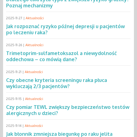
Poznaj mechanizmy
2025-11-27 |
Aktualności
Jak rozpoznać ryzyko późnej depresji u pacjentów
po leczeniu raka?
2025-11-26 |
Aktualności
Trimetoprim-sulfametoksazol a niewydolność
oddechowa – co mówią dane?
2025-11-21 |
Aktualności
Czy obecne kryteria screeningu raka płuca
wykluczają 2/3 pacjentów?
2025-11-15 |
Aktualności
Czy pomiar TEWL zwiększy bezpieczeństwo testów
alergicznych u dzieci?
2025-11-14 |
Aktualności
Jak błonnik zmniejsza biegunkę po raku jelita