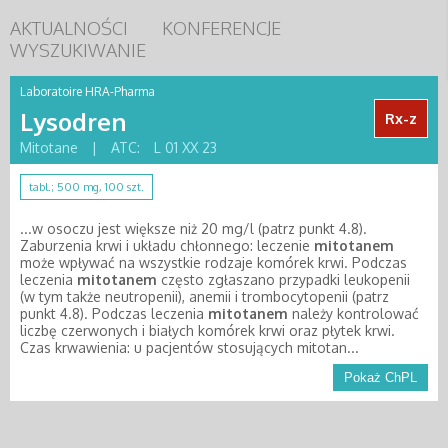
AKTUALNOŚCI
KONFERENCJE
WYSZUKIWANIE
Laboratoire HRA-Pharma
Lysodren
Rx-z
Mitotane
|
ATC:
L 01 XX 23
tabl.; 500 mg, 100 szt.
...w osoczu jest większe niż 20 mg/l (patrz punkt 4.8).
Zaburzenia krwi i układu chłonnego: leczenie
mitotanem
może wpływać na wszystkie rodzaje komórek krwi. Podczas
leczenia
mitotanem
często zgłaszano przypadki leukopenii
(w tym także neutropenii), anemii i trombocytopenii (patrz
punkt 4.8). Podczas leczenia
mitotanem
należy kontrolować
liczbę czerwonych i białych komórek krwi oraz płytek krwi.
Czas krwawienia: u pacjentów stosujących mitotan...
Pokaż ChPL