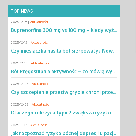
TOP NEWS
2025-12-19 |
Aktualności
Buprenorfina 300 mg vs 100 mg – kiedy wyższa dawka ma przewagę? Sprawdź!
2025-12-15 |
Aktualności
Czy miesiączka nasila ból sierpowaty? Nowe dane zmieniają podejście do SCD
2025-12-10 |
Aktualności
Ból kręgosłupa a aktywność – co mówią wyniki rocznej obserwacji?
2025-12-08 |
Aktualności
Czy szczepienie przeciw grypie chroni przed chorobą Parkinsona?
2025-12-02 |
Aktualności
Dlaczego cukrzyca typu 2 zwiększa ryzyko gruźlicy? Poznaj mechanizmy
2025-11-27 |
Aktualności
Jak rozpoznać ryzyko późnej depresji u pacjentów po leczeniu raka?