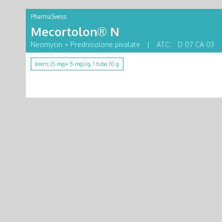
PharmaSwiss
Mecortolon® N
Neomycin + Prednisolone pivalate
|
ATC:
D 07 CA 03
krem; (5 mg+ 5 mg)/g, 1 tuba 10 g