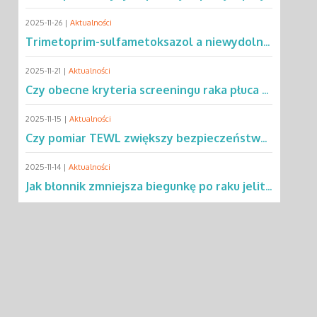
2025-11-26 |
Aktualności
Trimetoprim-sulfametoksazol a niewydolność oddechowa – co mówią dane?
2025-11-21 |
Aktualności
Czy obecne kryteria screeningu raka płuca wykluczają 2/3 pacjentów?
2025-11-15 |
Aktualności
Czy pomiar TEWL zwiększy bezpieczeństwo testów alergicznych u dzieci?
2025-11-14 |
Aktualności
Jak błonnik zmniejsza biegunkę po raku jelita grubego?