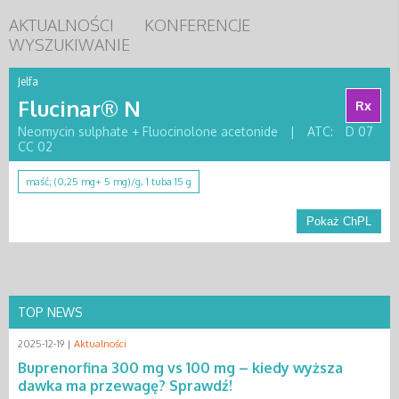
AKTUALNOŚCI
KONFERENCJE
WYSZUKIWANIE
Jelfa
Flucinar® N
Rx
Neomycin sulphate + Fluocinolone acetonide
|
ATC:
D 07
CC 02
maść; (0,25 mg+ 5 mg)/g, 1 tuba 15 g
Pokaż ChPL
TOP NEWS
2025-12-19 |
Aktualności
Buprenorfina 300 mg vs 100 mg – kiedy wyższa
dawka ma przewagę? Sprawdź!