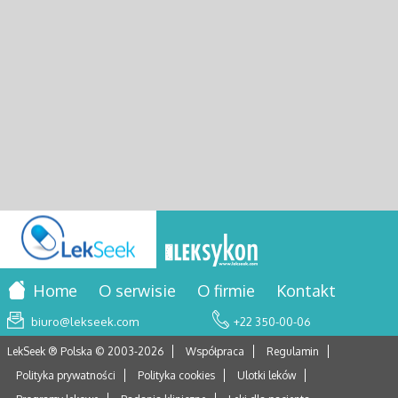
Home
O serwisie
O firmie
Kontakt
biuro@lekseek.com
+22 350-00-06
LekSeek ® Polska © 2003-
2026
Współpraca
Regulamin
Polityka prywatności
Polityka cookies
Ulotki leków