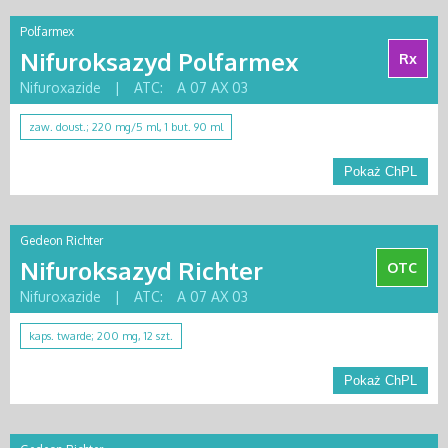
Polfarmex
Nifuroksazyd Polfarmex
Rx
Nifuroxazide
|
ATC:
A 07 AX 03
zaw. doust.; 220 mg/5 ml, 1 but. 90 ml
Pokaż ChPL
Gedeon Richter
Nifuroksazyd Richter
OTC
Nifuroxazide
|
ATC:
A 07 AX 03
kaps. twarde; 200 mg, 12 szt.
Pokaż ChPL