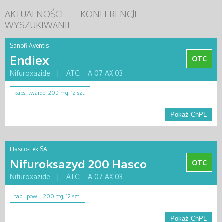
AKTUALNOŚCI
KONFERENCJE
WYSZUKIWANIE
Sanofi-Aventis
Endiex
OTC
Nifuroxazide
|
ATC:
A 07 AX 03
kaps. twarde; 200 mg, 12 szt.
Pokaż ChPL
Hasco-Lek SA
Nifuroksazyd 200 Hasco
OTC
Nifuroxazide
|
ATC:
A 07 AX 03
tabl. powl.; 200 mg, 12 szt.
Pokaż ChPL