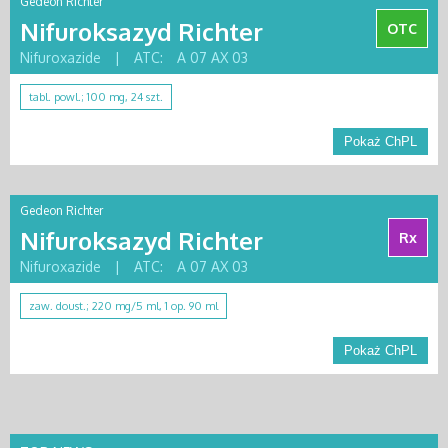
Gedeon Richter
Nifuroksazyd Richter
OTC
Nifuroxazide
|
ATC:
A 07 AX 03
tabl. powl.; 100 mg, 24 szt.
Pokaż ChPL
Gedeon Richter
Nifuroksazyd Richter
Rx
Nifuroxazide
|
ATC:
A 07 AX 03
zaw. doust.; 220 mg/5 ml, 1 op. 90 ml
Pokaż ChPL