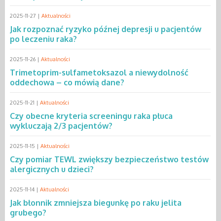
2025-11-27 |
Aktualności
Jak rozpoznać ryzyko późnej depresji u pacjentów
po leczeniu raka?
2025-11-26 |
Aktualności
Trimetoprim-sulfametoksazol a niewydolność
oddechowa – co mówią dane?
2025-11-21 |
Aktualności
Czy obecne kryteria screeningu raka płuca
wykluczają 2/3 pacjentów?
2025-11-15 |
Aktualności
Czy pomiar TEWL zwiększy bezpieczeństwo testów
alergicznych u dzieci?
2025-11-14 |
Aktualności
Jak błonnik zmniejsza biegunkę po raku jelita
grubego?