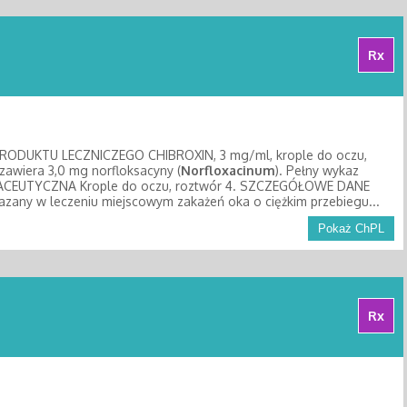
Rx
DUKTU LECZNICZEGO CHIBROXIN, 3 mg/ml, krople do oczu,
awiera 3,0 mg norfloksacyny (
Norfloxacinum
). Pełny wykaz
ARMACEUTYCZNA Krople do oczu, roztwór 4. SZCZEGÓŁOWE DANE
azany w leczeniu miejscowym zakażeń oka o ciężkim przebiegu...
Pokaż ChPL
Rx