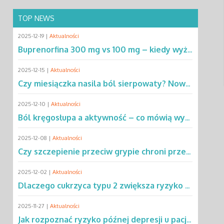
TOP NEWS
2025-12-19 |
Aktualności
Buprenorfina 300 mg vs 100 mg – kiedy wyższa dawka ma przewagę? Sprawdź!
2025-12-15 |
Aktualności
Czy miesiączka nasila ból sierpowaty? Nowe dane zmieniają podejście do SCD
2025-12-10 |
Aktualności
Ból kręgosłupa a aktywność – co mówią wyniki rocznej obserwacji?
2025-12-08 |
Aktualności
Czy szczepienie przeciw grypie chroni przed chorobą Parkinsona?
2025-12-02 |
Aktualności
Dlaczego cukrzyca typu 2 zwiększa ryzyko gruźlicy? Poznaj mechanizmy
2025-11-27 |
Aktualności
Jak rozpoznać ryzyko późnej depresji u pacjentów po leczeniu raka?