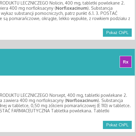
UKTU LECZNICZEGO Nolicin, 400 mg, tabletki powlekane 2.
era 400 mg norfloksacyny (
Norfloxacinum
). Substancja
 wykaz substancji pomocniczych, patrz punkt 6.1. 3. POSTAĆ
są pomarańczowe, okrągłe, lekko wypukłe, z rowkiem podziału z
Pokaż ChPL
Rx
UKTU LECZNICZEGO Norsept, 400 mg, tabletki powlekane 2.
 zawiera 400 mg norfloksacyny (
Norfloxacinum
). Substancja
ej w tabletce, 0,50 mg żółcieni pomarańczowej (E 110) w tabletce.
. POSTAĆ FARMACEUTYCZNA Tabletka powlekana. Tabletki
Pokaż ChPL