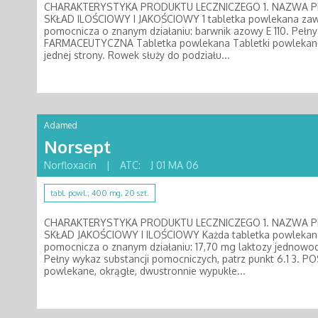
CHARAKTERYSTYKA PRODUKTU LECZNICZEGO 1. NAZWA PROD
SKŁAD ILOŚCIOWY I JAKOŚCIOWY 1 tabletka powlekana zawi
pomocnicza o znanym działaniu: barwnik azowy E 110. Pełny
FARMACEUTYCZNA Tabletka powlekana Tabletki powlekane 
jednej strony. Rowek służy do podziału...
Adamed
Norsept
Norfloxacin
|
ATC:
J 01 MA 06
tabl. powl.; 400 mg, 20 szt.
CHARAKTERYSTYKA PRODUKTU LECZNICZEGO 1. NAZWA PROD
SKŁAD JAKOŚCIOWY I ILOŚCIOWY Każda tabletka powlekana
pomocnicza o znanym działaniu: 17,70 mg laktozy jednowodn
Pełny wykaz substancji pomocniczych, patrz punkt 6.1 3
powlekane, okrągłe, dwustronnie wypukłe...