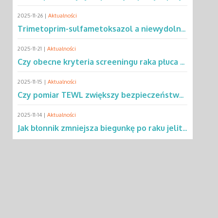
2025-11-26 |
Aktualności
Trimetoprim-sulfametoksazol a niewydolność oddechowa – co mówią dane?
2025-11-21 |
Aktualności
Czy obecne kryteria screeningu raka płuca wykluczają 2/3 pacjentów?
2025-11-15 |
Aktualności
Czy pomiar TEWL zwiększy bezpieczeństwo testów alergicznych u dzieci?
2025-11-14 |
Aktualności
Jak błonnik zmniejsza biegunkę po raku jelita grubego?