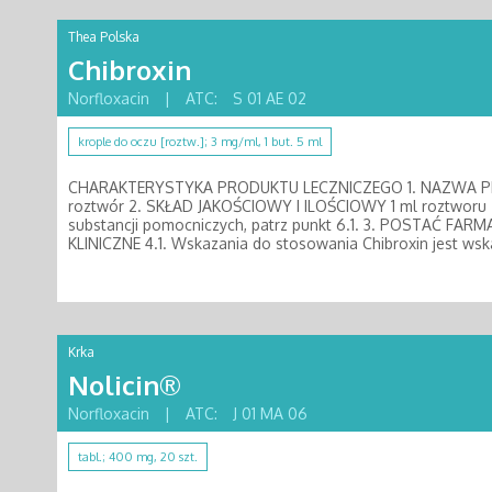
Thea Polska
Chibroxin
Norfloxacin
|
ATC:
S 01 AE 02
krople do oczu [roztw.]; 3 mg/ml, 1 but. 5 ml
CHARAKTERYSTYKA PRODUKTU LECZNICZEGO 1. NAZWA PRO
roztwór 2. SKŁAD JAKOŚCIOWY I ILOŚCIOWY 1 ml roztworu z
substancji pomocniczych, patrz punkt 6.1. 3. POSTAĆ F
KLINICZNE 4.1. Wskazania do stosowania Chibroxin jest wsk
Krka
Nolicin®
Norfloxacin
|
ATC:
J 01 MA 06
tabl.; 400 mg, 20 szt.