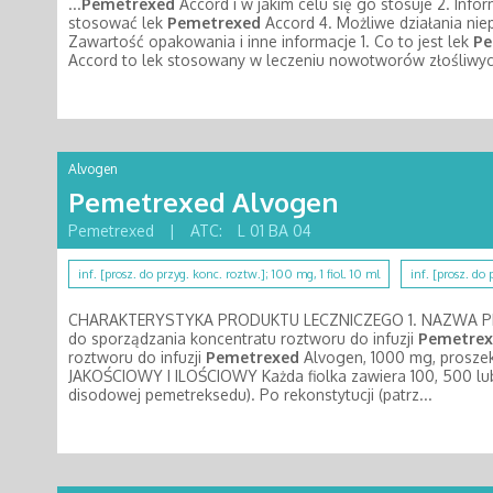
...
Pemetrexed
Accord i w jakim celu się go stosuje 2. In
stosować lek
Pemetrexed
Accord 4. Możliwe działania ni
Zawartość opakowania i inne informacje 1. Co to jest lek
Pe
Accord to lek stosowany w leczeniu nowotworów złośliwy
Alvogen
Pemetrexed Alvogen
Pemetrexed
|
ATC:
L 01 BA 04
inf. [prosz. do przyg. konc. roztw.]; 100 mg, 1 fiol. 10 ml
inf. [prosz. do
CHARAKTERYSTYKA PRODUKTU LECZNICZEGO 1. NAZWA 
do sporządzania koncentratu roztworu do infuzji
Pemetrex
roztworu do infuzji
Pemetrexed
Alvogen, 1000 mg, proszek
JAKOŚCIOWY I ILOŚCIOWY Każda fiolka zawiera 100, 500 lu
disodowej pemetreksedu). Po rekonstytucji (patrz...