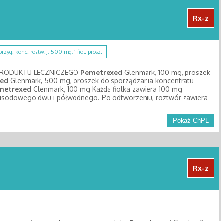
Rx-z
 przyg. konc. roztw.]; 500 mg, 1 fiol. prosz.
PRODUKTU LECZNICZEGO
Pemetrexed
Glenmark, 100 mg, proszek
ed
Glenmark, 500 mg, proszek do sporządzania koncentratu
metrexed
Glenmark, 100 mg Każda fiolka zawiera 100 mg
disodowego dwu i półwodnego. Po odtworzeniu, roztwór zawiera
Pokaż ChPL
Rx-z