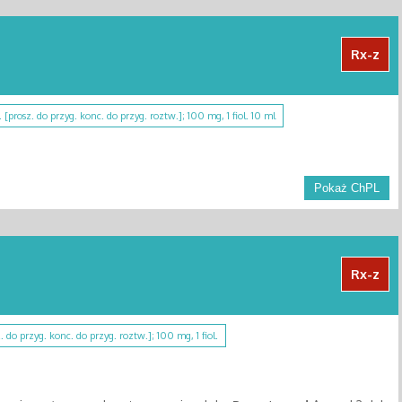
Rx-z
. [prosz. do przyg. konc. do przyg. roztw.]; 100 mg, 1 fiol. 10 ml
Pokaż ChPL
Rx-z
z. do przyg. konc. do przyg. roztw.]; 100 mg, 1 fiol.