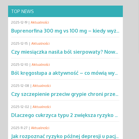
TOP NEWS
2025-12-19 |
Aktualności
Buprenorfina 300 mg vs 100 mg – kiedy wyższa dawka ma przewagę? Sprawdź!
2025-12-15 |
Aktualności
Czy miesiączka nasila ból sierpowaty? Nowe dane zmieniają podejście do SCD
2025-12-10 |
Aktualności
Ból kręgosłupa a aktywność – co mówią wyniki rocznej obserwacji?
2025-12-08 |
Aktualności
Czy szczepienie przeciw grypie chroni przed chorobą Parkinsona?
2025-12-02 |
Aktualności
Dlaczego cukrzyca typu 2 zwiększa ryzyko gruźlicy? Poznaj mechanizmy
2025-11-27 |
Aktualności
Jak rozpoznać ryzyko późnej depresji u pacjentów po leczeniu raka?