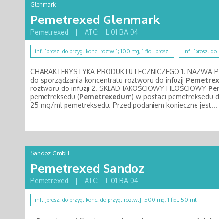
Glenmark
Pemetrexed Glenmark
Pemetrexed
|
ATC:
L 01 BA 04
inf. [prosz. do przyg. konc. roztw.]; 100 mg, 1 fiol. prosz.
inf. [prosz. do
CHARAKTERYSTYKA PRODUKTU LECZNICZEGO 1. NAZWA 
do sporządzania koncentratu roztworu do infuzji
Pemetrex
roztworu do infuzji 2. SKŁAD JAKOŚCIOWY I ILOŚCIOWY
Pe
pemetreksedu (
Pemetrexedum
) w postaci pemetreksedu 
25 mg/ml pemetreksedu. Przed podaniem konieczne jest...
Sandoz GmbH
Pemetrexed Sandoz
Pemetrexed
|
ATC:
L 01 BA 04
inf. [prosz. do przyg. konc. do przyg. roztw.]; 500 mg, 1 fiol. 50 ml