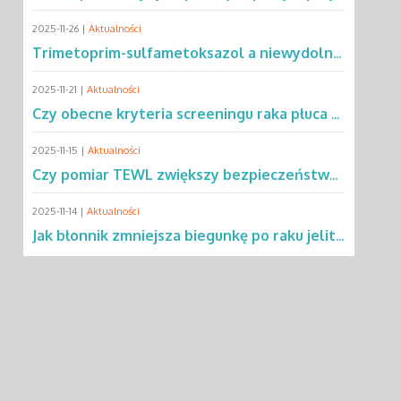
2025-11-26 |
Aktualności
Trimetoprim-sulfametoksazol a niewydolność oddechowa – co mówią dane?
2025-11-21 |
Aktualności
Czy obecne kryteria screeningu raka płuca wykluczają 2/3 pacjentów?
2025-11-15 |
Aktualności
Czy pomiar TEWL zwiększy bezpieczeństwo testów alergicznych u dzieci?
2025-11-14 |
Aktualności
Jak błonnik zmniejsza biegunkę po raku jelita grubego?