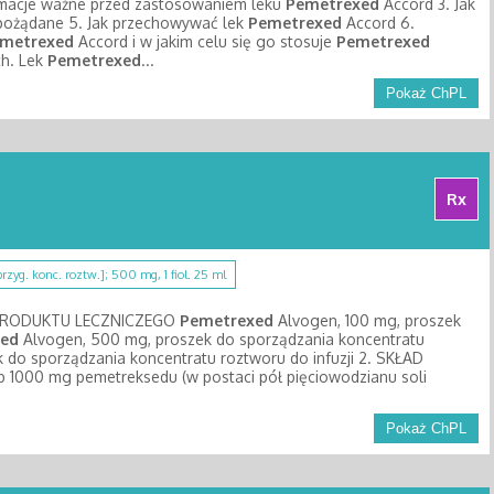
formacje ważne przed zastosowaniem leku
Pemetrexed
Accord 3. Jak
epożądane 5. Jak przechowywać lek
Pemetrexed
Accord 6.
metrexed
Accord i w jakim celu się go stosuje
Pemetrexed
ch. Lek
Pemetrexed
...
Pokaż ChPL
Rx
 przyg. konc. roztw.]; 500 mg, 1 fiol. 25 ml
PRODUKTU LECZNICZEGO
Pemetrexed
Alvogen, 100 mg, proszek
ed
Alvogen, 500 mg, proszek do sporządzania koncentratu
 do sporządzania koncentratu roztworu do infuzji 2. SKŁAD
b 1000 mg pemetreksedu (w postaci pół pięciowodzianu soli
Pokaż ChPL