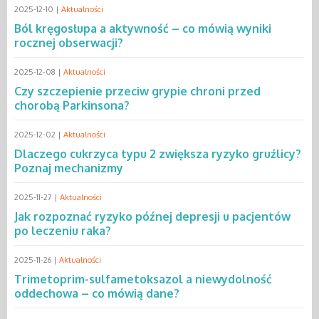
2025-12-10 |
Aktualności
Ból kręgosłupa a aktywność – co mówią wyniki
rocznej obserwacji?
2025-12-08 |
Aktualności
Czy szczepienie przeciw grypie chroni przed
chorobą Parkinsona?
2025-12-02 |
Aktualności
Dlaczego cukrzyca typu 2 zwiększa ryzyko gruźlicy?
Poznaj mechanizmy
2025-11-27 |
Aktualności
Jak rozpoznać ryzyko późnej depresji u pacjentów
po leczeniu raka?
2025-11-26 |
Aktualności
Trimetoprim-sulfametoksazol a niewydolność
oddechowa – co mówią dane?