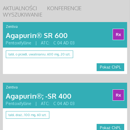
AKTUALNOŚCI
KONFERENCJE
WYSZUKIWANIE
Zentiva
Agapurin® SR 600
Rx
Pentoxifylline
|
ATC:
C 04 AD 03
tabl. o przedł. uwalnianiu; 600 mg, 20 szt.
Pokaż ChPL
Zentiva
Agapurin®; -SR 400
Rx
Pentoxifylline
|
ATC:
C 04 AD 03
tabl. draż.; 100 mg, 60 szt.
Pokaż ChPL