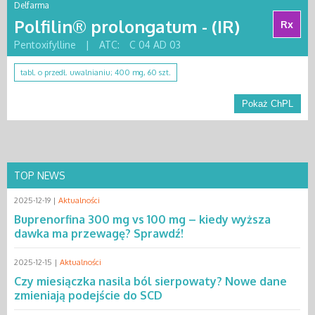
Delfarma
Polfilin® prolongatum - (IR)
Rx
Pentoxifylline
|
ATC:
C 04 AD 03
tabl. o przedł. uwalnianiu; 400 mg, 60 szt.
Pokaż ChPL
TOP NEWS
2025-12-19 |
Aktualności
Buprenorfina 300 mg vs 100 mg – kiedy wyższa
dawka ma przewagę? Sprawdź!
2025-12-15 |
Aktualności
Czy miesiączka nasila ból sierpowaty? Nowe dane
zmieniają podejście do SCD