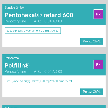
Sandoz GmbH
Pentohexal® retard 600
Rx
Pentoxifylline
|
ATC:
C 04 AD 03
tabl. o przedł. uwalnianiu; 600 mg, 30 szt.
Pokaż ChPL
Polpharma
Polfilin®
Rx
Pentoxifylline
|
ATC:
C 04 AD 03
inf. [konc. do przyg. roztw.]; 20 mg/ml, 10 amp. 15 ml
Pokaż ChPL