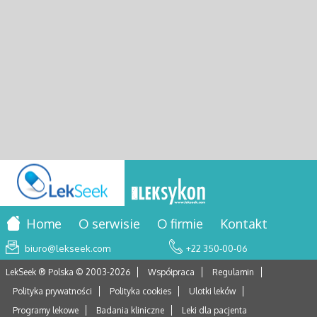
Home
O serwisie
O firmie
Kontakt
biuro@lekseek.com
+22 350-00-06
LekSeek ® Polska © 2003-
2026
Współpraca
Regulamin
Polityka prywatności
Polityka cookies
Ulotki leków
Programy lekowe
Badania kliniczne
Leki dla pacjenta