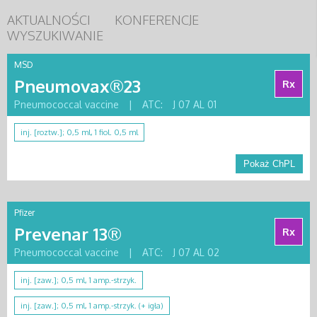
AKTUALNOŚCI
KONFERENCJE
WYSZUKIWANIE
MSD
Pneumovax®23
Rx
Pneumococcal vaccine
|
ATC:
J 07 AL 01
inj. [roztw.]; 0,5 ml, 1 fiol. 0,5 ml
Pokaż ChPL
Pfizer
Prevenar 13®
Rx
Pneumococcal vaccine
|
ATC:
J 07 AL 02
inj. [zaw.]; 0,5 ml, 1 amp.-strzyk.
inj. [zaw.]; 0,5 ml, 1 amp.-strzyk. (+ igła)