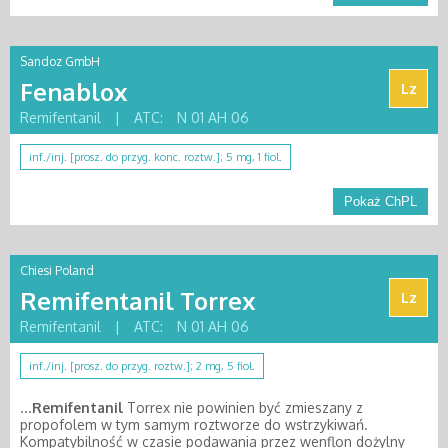
Sandoz GmbH
Fenablox
Lz
Remifentanil
|
ATC:
N 01 AH 06
inf./inj. [prosz. do przyg. konc. roztw.]; 5 mg, 1 fiol.
Pokaż ChPL
Chiesi Poland
Remifentanil Torrex
Lz
Remifentanil
|
ATC:
N 01 AH 06
inf./inj. [prosz. do przyg. roztw.]; 2 mg, 5 fiol.
...
Remifentanil
Torrex nie powinien być zmieszany z
propofolem w tym samym roztworze do wstrzykiwań.
Kompatybilność w czasie podawania przez wenflon dożylny