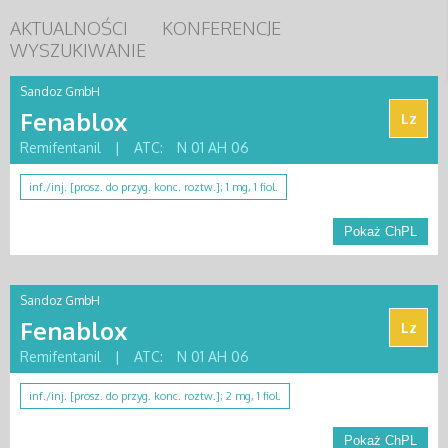
AKTUALNOŚCI
KONFERENCJE
WYSZUKIWANIE
Sandoz GmbH
Fenablox
Lz
Remifentanil
|
ATC:
N 01 AH 06
inf./inj. [prosz. do przyg. konc. roztw.]; 1 mg, 1 fiol.
Pokaż ChPL
Sandoz GmbH
Fenablox
Lz
Remifentanil
|
ATC:
N 01 AH 06
inf./inj. [prosz. do przyg. konc. roztw.]; 2 mg, 1 fiol.
Pokaż ChPL