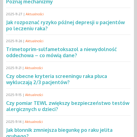
Poznaj mechanizmy
2025-11-27 |
Aktualności
Jak rozpoznać ryzyko późnej depresji u pacjentów
po leczeniu raka?
2025-11-26 |
Aktualności
Trimetoprim-sulfametoksazol a niewydolność
oddechowa – co mówią dane?
2025-11-21 |
Aktualności
Czy obecne kryteria screeningu raka płuca
wykluczają 2/3 pacjentów?
2025-11-15 |
Aktualności
Czy pomiar TEWL zwiększy bezpieczeństwo testów
alergicznych u dzieci?
2025-11-14 |
Aktualności
Jak błonnik zmniejsza biegunkę po raku jelita
grubego?