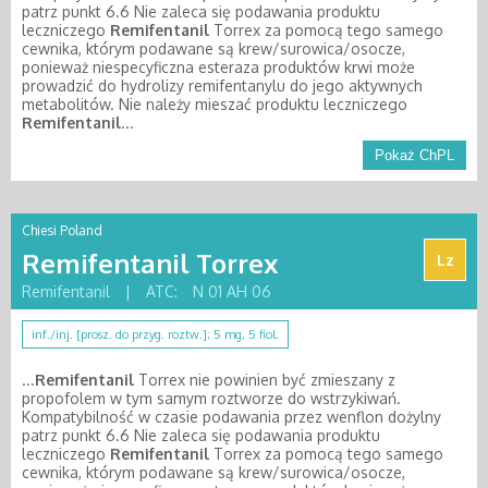
patrz punkt 6.6 Nie zaleca się podawania produktu
leczniczego
Remifentanil
Torrex za pomocą tego samego
cewnika, którym podawane są krew/surowica/osocze,
ponieważ niespecyficzna esteraza produktów krwi może
prowadzić do hydrolizy remifentanylu do jego aktywnych
metabolitów. Nie należy mieszać produktu leczniczego
Remifentanil
...
Pokaż ChPL
Chiesi Poland
Remifentanil Torrex
Lz
Remifentanil
|
ATC:
N 01 AH 06
inf./inj. [prosz. do przyg. roztw.]; 5 mg, 5 fiol.
...
Remifentanil
Torrex nie powinien być zmieszany z
propofolem w tym samym roztworze do wstrzykiwań.
Kompatybilność w czasie podawania przez wenflon dożylny
patrz punkt 6.6 Nie zaleca się podawania produktu
leczniczego
Remifentanil
Torrex za pomocą tego samego
cewnika, którym podawane są krew/surowica/osocze,