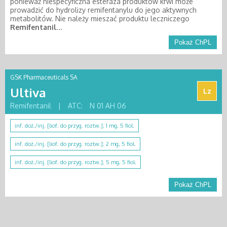
ponieważ niespecyficzna esteraza produktów krwi może
prowadzić do hydrolizy remifentanylu do jego aktywnych
metabolitów. Nie należy mieszać produktu leczniczego
Remifentanil
...
Pokaż ChPL
GSK Pharmaceuticals SA
Ultiva
Lz
Remifentanil
|
ATC:
N 01 AH 06
inf. doż./inj. [liof. do przyg. roztw.]; 1 mg, 5 fiol.
inf. doż./inj. [liof. do przyg. roztw.]; 2 mg, 5 fiol.
inf. doż./inj. [liof. do przyg. roztw.]; 5 mg, 5 fiol.
Pokaż ChPL