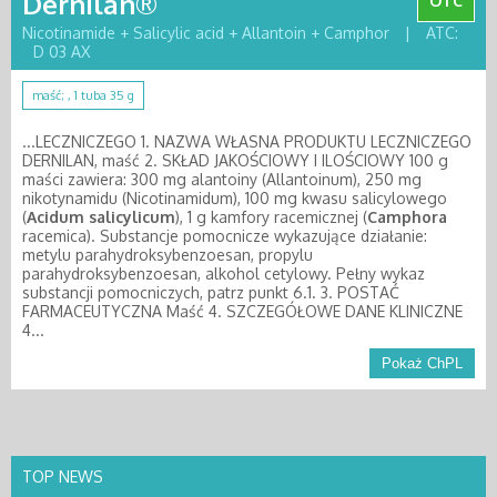
Dernilan®
OTC
Nicotinamide + Salicylic acid + Allantoin + Camphor
|
ATC:
D 03 AX
maść; , 1 tuba 35 g
...LECZNICZEGO 1. NAZWA WŁASNA PRODUKTU LECZNICZEGO
DERNILAN, maść 2. SKŁAD JAKOŚCIOWY I ILOŚCIOWY 100 g
maści zawiera: 300 mg alantoiny (Allantoinum), 250 mg
nikotynamidu (Nicotinamidum), 100 mg kwasu salicylowego
(
Acidum
salicylicum
), 1 g kamfory racemicznej (
Camphora
racemica). Substancje pomocnicze wykazujące działanie:
metylu parahydroksybenzoesan, propylu
parahydroksybenzoesan, alkohol cetylowy. Pełny wykaz
substancji pomocniczych, patrz punkt 6.1. 3. POSTAĆ
FARMACEUTYCZNA Maść 4. SZCZEGÓŁOWE DANE KLINICZNE
4...
Pokaż ChPL
TOP NEWS