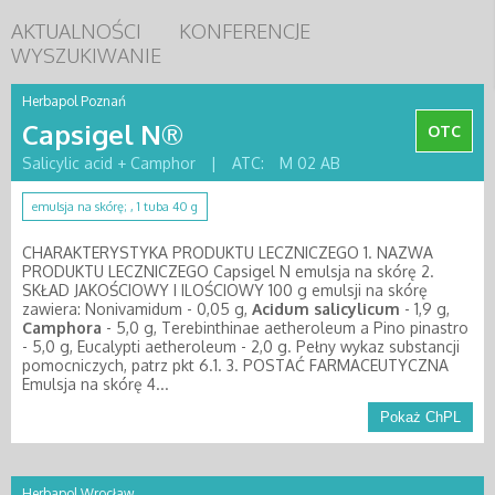
AKTUALNOŚCI
KONFERENCJE
WYSZUKIWANIE
Herbapol Poznań
Capsigel N®
OTC
Salicylic acid + Camphor
|
ATC:
M 02 AB
emulsja na skórę; , 1 tuba 40 g
CHARAKTERYSTYKA PRODUKTU LECZNICZEGO 1. NAZWA
PRODUKTU LECZNICZEGO Capsigel N emulsja na skórę 2.
SKŁAD JAKOŚCIOWY I ILOŚCIOWY 100 g emulsji na skórę
zawiera: Nonivamidum - 0,05 g,
Acidum
salicylicum
- 1,9 g,
Camphora
- 5,0 g, Terebinthinae aetheroleum a Pino pinastro
- 5,0 g, Eucalypti aetheroleum - 2,0 g. Pełny wykaz substancji
pomocniczych, patrz pkt 6.1. 3. POSTAĆ FARMACEUTYCZNA
Emulsja na skórę 4...
Pokaż ChPL
Herbapol Wrocław