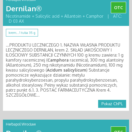
Dernilan®
OTC
Nicotinamide + Salicylic acid + Allantoin + Camphor
|
ATC:
D 03 AX
krem; , 1 tuba 35 g
...PRODUKTU LECZNICZEGO 1. NAZWA WŁASNA PRODUKTU
LECZNICZEGO DERNILAN, krem 2. SKŁAD JAKOŚCIOWY I
ILOŚCIOWY SUBSTANCJI CZYNNYCH 100 g kremu zawiera: 1 g
kamfory racemicznej (
Camphora
racemica), 300 mg alantoiny
(Allantoinum), 250 mg nikotynamidu (Nicotinamidum), 100 mg
kwasu salicylowego (
Acidum
salicylicum
) Substancje
pomocnicze wykazujące działanie: metylu
parahydroksybenzoesan, propylu parahydroksybenzoesan,
alkohol stearylowy. Pełny wykaz substancji pomocniczych,
patrz punkt 6.1. 3. POSTAĆ FARMACEUTYCZNA Krem 4.
SZCZEGÓŁOWE...
Pokaż ChPL
Herbapol Wrocław