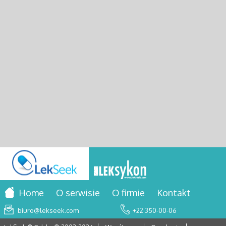
Home
O serwisie
O firmie
Kontakt
biuro@lekseek.com
+22 350-00-06