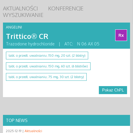
AKTUALNOŚCI
KONFERENCJE
WYSZUKIWANIE
ANGELINI
Trittico® CR
Rx
Trazodone hydrochloride
|
ATC:
N 06 AX 05
tabl. o przedł. uwalnianiu; 150 mg, 20 szt. (2 blistry)
tabl. o przedł. uwalnianiu; 150 mg, 60 szt. (6 blistrów)
tabl. o przedł. uwalnianiu; 75 mg, 30 szt. (2 blistry)
Pokaż ChPL
TOP NEWS
2025-12-19 |
Aktualności