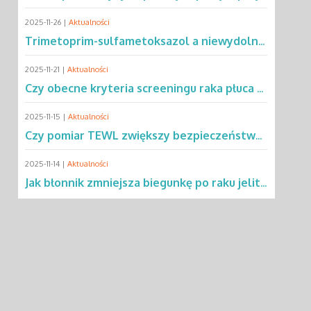
2025-11-26 |
Aktualności
Trimetoprim-sulfametoksazol a niewydolność oddechowa – co mówią dane?
2025-11-21 |
Aktualności
Czy obecne kryteria screeningu raka płuca wykluczają 2/3 pacjentów?
2025-11-15 |
Aktualności
Czy pomiar TEWL zwiększy bezpieczeństwo testów alergicznych u dzieci?
2025-11-14 |
Aktualności
Jak błonnik zmniejsza biegunkę po raku jelita grubego?