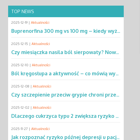
TOP NEWS
2025-12-19 |
Aktualności
Buprenorfina 300 mg vs 100 mg – kiedy wyższa dawka ma przewagę? Sprawdź!
2025-12-15 |
Aktualności
Czy miesiączka nasila ból sierpowaty? Nowe dane zmieniają podejście do SCD
2025-12-10 |
Aktualności
Ból kręgosłupa a aktywność – co mówią wyniki rocznej obserwacji?
2025-12-08 |
Aktualności
Czy szczepienie przeciw grypie chroni przed chorobą Parkinsona?
2025-12-02 |
Aktualności
Dlaczego cukrzyca typu 2 zwiększa ryzyko gruźlicy? Poznaj mechanizmy
2025-11-27 |
Aktualności
Jak rozpoznać ryzyko późnej depresji u pacjentów po leczeniu raka?