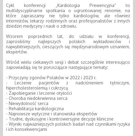
Cykl konferencji „Kardiologia Prewencyjna” to
multidyscyplinarne spotkania o ugruntowanej renomie, na
które zapraszamy nie tylko kardiologów, ale również
internistów, lekarzy rodzinnych oraz profesjonalistów z innych
dziedzin medycyny i nauk o zdrowiu.
Wzorem poprzednich lat, do udziału w konferencji,
zaprosiliśmy najlepszych polskich wykładowców i
najwybitniejszych, cieszących się międzynarodowym uznaniem,
ekspertów.
Wśród wielu ciekawych sesji i debat szczególnie interesująco
zapowiadają się te poruszające następujące tematy:
- Przyczyny zgonów Polaków w 2022 i 2023 r.
- Leczenie pacjentów z nadciśnieniem tętniczym,
hipercholesterolemią i cukrzycą
- Zapobieganie i leczenie otyłości
- Choroba niedokrwienna serca
- Niewydolność serca
- Rehabilitacja kardiologiczna
- Najnowsze wytyczne i stanowiska ekspertów
- Trudne, dyskusyjne i kontrowersyjne decyzje kliniczne
- Wyniki najważniejszych polskich badań nad czynnikami ryzyka
i ich konsekwencjami