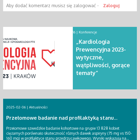
Aby dodać komentarz musisz się zalogować -
Zaloguj
2023-08-16 |
Konferencje
„Kardiologia
Prewencyjna 2023-
wytyczne,
wątpliwości, gorące
tematy”
2025-02-06 |
Aktualności
Przełomowe badanie nad profilaktyką stanu...
Przełomowe szwedzkie badanie kohortowe na grupie 13 828 kobiet
ciężarnych porównało skuteczność różnych dawek aspiryny (75 mg vs 150-
160 mg) w profilaktyce stanu przedrzucawkowego. Wyniki wskazują na...