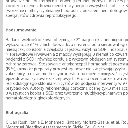
prowadzić do konkretnych interwencji terapeutycznych. Autorzy p
coroczną ocenę zdrowia menstruacyjnego u wszystkich kobiet z 
tworzenie multidyscyplinarnych poradni z udziałem hematologów 
specjalistów zdrowia reprodukcyjnego.
Podsumowanie
Badanie wieloośrodkowe obejmujące 211 pacjentek z anemią sier
wykazało, że 64% z nich doświadcza nasilenia bólu sierpowatego
miesiączki, co istotnie zwiększa częstość wizyt na SOR i hospitaliza
Nieprawidłowe krwawienia z macicy występują u niemal co czwart
pacjentki z SCD i również korelują z wyższym obciążeniem system
ochrony zdrowia. Stosowanie antykoncepcji hormonalnej pozostaj
(19%), mimo że preparaty progestagenowe nie zwiększają ryzyka
zakrzepicy, a octan medroksyprogesteronu może zmniejszać częs
epizodów naczyniowo-zakrzepowych. Prosta ocena ankietowa zd
reprodukcyjnego skłoniła klinicystów do podjęcia interwencji w 9
przypadków. Autorzy rekomendują coroczną ocenę cyklu miesią
u wszystkich kobiet z SCD oraz tworzenie multidyscyplinarnych po
hematologiczno-ginekologicznych.
Bibliografia
Gillian Rush, Rania E. Mohamed, Kimberly Moffatt-Bazile, et al. Rol
Menstrual Bleeding Assessments in Sickle Cell Clinics.