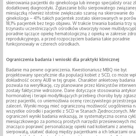
skierowania pacjentki do ginekologa lub innego specjalisty oraz z
dodatkowej diagnostyki. Zgłaszanie bólu sierpowatego związane
miesiączką również istotnie zwiększało szansę na skierowanie do
ginekologa – 41% takich pacjentek zostało skierowanych w porów
18,1% pacjentek bez tego objawu. W trakcie trwania badania trzy 
trzynastu uczestniczących ośrodków utworzyły nowe multidyscypl
poradnie łączące opiekę hematologiczną z opieką w zakresie zdr
reprodukcyjnego, a przed rozpoczęciem badania takie poradnie
funkcjonowały w czterech ośrodkach.
Ograniczenia badania i wnioski dla praktyki klinicznej
Badanie ma pewne ograniczenia. Kwestionariusz MBQ nie był
projektowany specyficznie dla populacji kobiet z SCD, co może w
dokładność oceny AUB w tej grupie. Charakter ankietowy badania 
pozwala na weryfikację, czy planowane przez klinicystów interwen
zostały faktycznie wdrożone. Dane dotyczące stosowania antykon
hormonalnej i terapii modyfikujących przebieg choroby były zgłas
przez pacjentki, co uniemożliwia ocenę rzeczywistego przestrzega
zaleceń. Wyniki mogą mieć ograniczoną możliwość uogólnienia n
wszystkie ośrodki i pacjentki z SCD w Stanach Zjednoczonych. Mi
ograniczeń wyniki badania wskazują, że systematyczna ocena cyk
miesiączkowego za pomocą prostych narzędzi przesiewowych m
znacząco poprawić personalizację opieki nad kobietami z anemią
sierpowatą, ułatwić dialog między pacjentkami a ich lekarzami ora