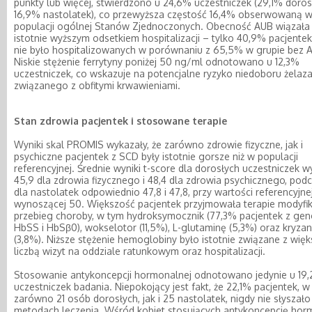
punkty lub więcej, stwierdzono u 24,6% uczestniczek (29,1% doros
16,9% nastolatek), co przewyższa częstość 16,4% obserwowaną 
populacji ogólnej Stanów Zjednoczonych. Obecność AUB wiązała 
istotnie wyższym odsetkiem hospitalizacji – tylko 40,9% pacjente
nie było hospitalizowanych w porównaniu z 65,5% w grupie bez 
Niskie stężenie ferrytyny poniżej 50 ng/ml odnotowano u 12,3%
uczestniczek, co wskazuje na potencjalne ryzyko niedoboru żelaz
związanego z obfitymi krwawieniami.
Stan zdrowia pacjentek i stosowane terapie
Wyniki skal PROMIS wykazały, że zarówno zdrowie fizyczne, jak i
psychiczne pacjentek z SCD były istotnie gorsze niż w populacji
referencyjnej. Średnie wyniki t-score dla dorosłych uczestniczek w
45,9 dla zdrowia fizycznego i 48,4 dla zdrowia psychicznego, pod
dla nastolatek odpowiednio 47,8 i 47,8, przy wartości referencyjne
wynoszącej 50. Większość pacjentek przyjmowała terapie modyfi
przebieg choroby, w tym hydroksymocznik (77,3% pacjentek z ge
HbSS i HbSβ0), wokselotor (11,5%), L-glutaminę (5,3%) oraz kryza
(3,8%). Niższe stężenie hemoglobiny było istotnie związane z wię
liczbą wizyt na oddziale ratunkowym oraz hospitalizacji.
Stosowanie antykoncepcji hormonalnej odnotowano jedynie u 19
uczestniczek badania. Niepokojący jest fakt, że 22,1% pacjentek, w
zarówno 21 osób dorosłych, jak i 25 nastolatek, nigdy nie słyszało
metodach leczenia. Wśród kobiet stosujących antykoncepcję hor