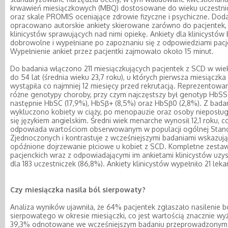
krwawień miesiączkowych (MBQ) dostosowane do wieku uczestni
oraz skale PROMIS oceniające zdrowie fizyczne i psychiczne. Do
opracowano autorskie ankiety skierowane zarówno do pacjentek, j
klinicystów sprawujących nad nimi opiekę. Ankiety dla klinicystów 
dobrowolne i wypełniane po zapoznaniu się z odpowiedziami pacj
Wypełnienie ankiet przez pacjentki zajmowało około 15 minut.
Do badania włączono 211 miesiączkujących pacjentek z SCD w wie
do 54 lat (średnia wieku 23,7 roku), u których pierwsza miesiączka
wystąpiła co najmniej 12 miesięcy przed rekrutacją. Reprezentowa
różne genotypy choroby, przy czym najczęstszy był genotyp HbSS 
następnie HbSC (17,9%), HbSβ+ (8,5%) oraz HbSβ0 (2,8%). Z bada
wykluczono kobiety w ciąży, po menopauzie oraz osoby nieposłu
się językiem angielskim. Średni wiek menarche wynosił 12,1 roku, c
odpowiada wartościom obserwowanym w populacji ogólnej Sta
Zjednoczonych i kontrastuje z wcześniejszymi badaniami wskazuj
opóźnione dojrzewanie płciowe u kobiet z SCD. Kompletne zestaw
pacjenckich wraz z odpowiadającymi im ankietami klinicystów uzy
dla 183 uczestniczek (86,8%). Ankiety klinicystów wypełniło 21 leka
Czy miesiączka nasila ból sierpowaty?
Analiza wyników ujawniła, że 64% pacjentek zgłaszało nasilenie b
sierpowatego w okresie miesiączki, co jest wartością znacznie wyż
39,3% odnotowane we wcześniejszym badaniu przeprowadzonym