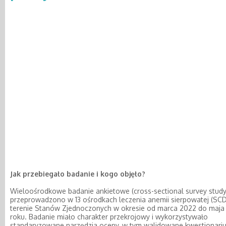
Jak przebiegało badanie i kogo objęło?
Wieloośrodkowe badanie ankietowe (cross-sectional survey study
przeprowadzono w 13 ośrodkach leczenia anemii sierpowatej (SCD
terenie Stanów Zjednoczonych w okresie od marca 2022 do maja
roku. Badanie miało charakter przekrojowy i wykorzystywało
standaryzowane narzędzia oceny, w tym walidowane kwestionari