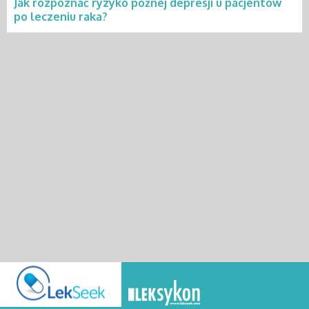
Jak rozpoznać ryzyko późnej depresji u pacjentów
po leczeniu raka?