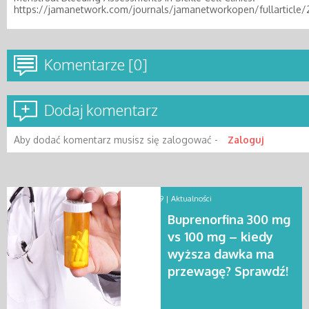
https://jamanetwork.com/journals/jamanetworkopen/fullarticle
Komentarze [0]
Dodaj komentarz
Aby dodać komentarz musisz się zalogować -
Zaloguj
2025-12-19 |
Aktualności
Buprenorfina 300 mg
vs 100 mg – kiedy
wyższa dawka ma
przewagę? Sprawdź!