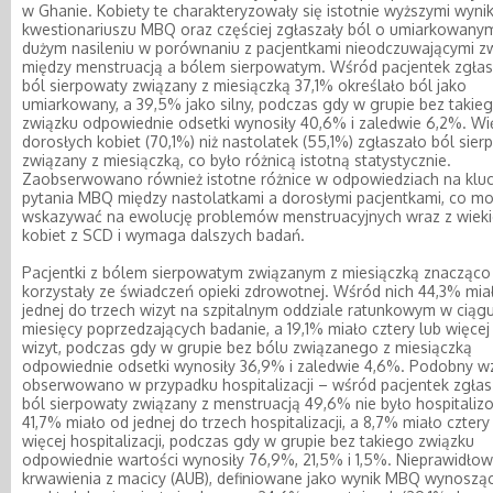
w Ghanie. Kobiety te charakteryzowały się istotnie wyższymi wyni
kwestionariuszu MBQ oraz częściej zgłaszały ból o umiarkowany
dużym nasileniu w porównaniu z pacjentkami nieodczuwającymi z
między menstruacją a bólem sierpowatym. Wśród pacjentek zgłas
ból sierpowaty związany z miesiączką 37,1% określało ból jako
umiarkowany, a 39,5% jako silny, podczas gdy w grupie bez takie
związku odpowiednie odsetki wynosiły 40,6% i zaledwie 6,2%. Wi
dorosłych kobiet (70,1%) niż nastolatek (55,1%) zgłaszało ból sie
związany z miesiączką, co było różnicą istotną statystycznie.
Zaobserwowano również istotne różnice w odpowiedziach na kl
pytania MBQ między nastolatkami a dorosłymi pacjentkami, co m
wskazywać na ewolucję problemów menstruacyjnych wraz z wiek
kobiet z SCD i wymaga dalszych badań.
Pacjentki z bólem sierpowatym związanym z miesiączką znacząco 
korzystały ze świadczeń opieki zdrowotnej. Wśród nich 44,3% mia
jednej do trzech wizyt na szpitalnym oddziale ratunkowym w ciągu
miesięcy poprzedzających badanie, a 19,1% miało cztery lub więcej
wizyt, podczas gdy w grupie bez bólu związanego z miesiączką
odpowiednie odsetki wynosiły 36,9% i zaledwie 4,6%. Podobny w
obserwowano w przypadku hospitalizacji – wśród pacjentek zgłas
ból sierpowaty związany z menstruacją 49,6% nie było hospitaliz
41,7% miało od jednej do trzech hospitalizacji, a 8,7% miało cztery
więcej hospitalizacji, podczas gdy w grupie bez takiego związku
odpowiednie wartości wynosiły 76,9%, 21,5% i 1,5%. Nieprawidło
krwawienia z macicy (AUB), definiowane jako wynik MBQ wynoszą