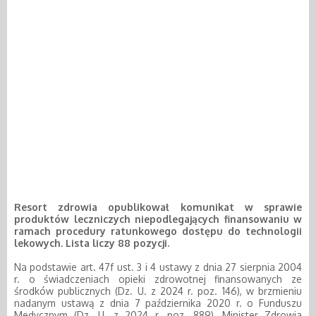
Resort zdrowia opublikował komunikat w sprawie
produktów leczniczych niepodlegających finansowaniu w
ramach procedury ratunkowego dostępu do technologii
lekowych. Lista liczy 88 pozycji.
Na podstawie art. 47f ust. 3 i 4 ustawy z dnia 27 sierpnia 2004
r. o świadczeniach opieki zdrowotnej finansowanych ze
środków publicznych (Dz. U. z 2024 r. poz. 146), w brzmieniu
nadanym ustawą z dnia 7 października 2020 r. o Funduszu
Medycznym (Dz. U. z 2024 r. poz. 889), Minister Zdrowia