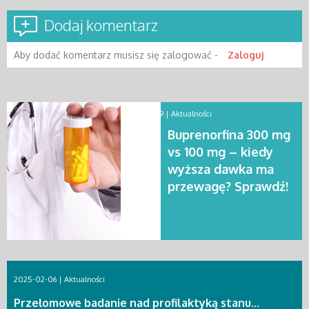
Dodaj komentarz
Aby dodać komentarz musisz się zalogować -
Zaloguj
2025-12-19 |
Aktualności
Buprenorfina 300 mg
vs 100 mg – kiedy
wyższa dawka ma
przewagę? Sprawdź!
2025-02-06 |
Aktualności
Przełomowe badanie nad profilaktyką stanu...