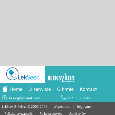
Home
O serwisie
O firmie
Kontakt
biuro@lekseek.com
+22 350-00-06
LekSeek ® Polska © 2003-
2026
Współpraca
Regulamin
Polityka prywatności
Polityka cookies
Ulotki leków