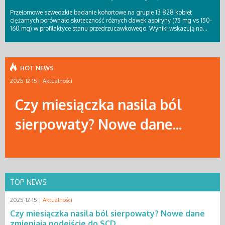
Przełomowe szwedzkie badanie kohortowe na grupie 13 828 kobiet
ciężarnych porównało skuteczność różnych dawek aspiryny (75 mg vs 150-
160 mg) w profilaktyce stanu przedrzucawkowego. Wyniki wskazują na...
HOT NEWS
2025-12-15 |
Aktualności
Czy miesiączka nasila ból
sierpowaty? Nowe dane...
TOP NEWS
2025-12-15 |
Aktualności
Czy miesiączka nasila ból sierpowaty? Nowe dane
zmieniają podejście do SCD