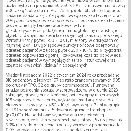
Dawkowanie było korygowane tygodniowo w celu utrzymania
liczby płytek na poziomie 50-250 × 10⁹/L, z maksymalną dawką
600 U/kg/dobę dla rhTPO i 75 mg/dobę dla eltrombopagu.
Badanie składało się z 6-tygodniowego okresu leczenia oraz
20-tygodniowego okresu obserwacji. Podczas okresu leczenia
dozwolone były terapie ratunkowe, w tym
glikokortykosteroidy, dożylne immunoglobuliny i transfuzje
płytek. Głównym punktem końcowym był czas do pierwszego
wzrostu liczby płytek ≥50 × 10⁹/L, mierzony w odstępach co
najmniej 2 dni. Drugorzędowe punkty końcowe obejmowały
odsetek pacjentów z liczbą płytek ≥50 × 10⁹/L do 6. tygodnia,
odsetek odpowiedzi ogólnej i całkowitej, czas do odpowiedzi,
odsetek pacjentów wymagających terapii ratunkowej oraz
częstość krwawień i działań niepożądanych.
Między listopadem 2022 a styczniem 2024 roku przebadano
318 pacjentów, z których 157 zostało zrandomizowanych (105
do grupy rhTPO, 52 do grupy eltrombopagu). Planowana
analiza pośrednia została przeprowadzona w grudniu 2023
roku, gdy główny punkt końcowy był dostępny u pierwszych
105 włączonych pacjentów, wykazując medianę czasu do
pierwszej liczby płytek ≥50 × 10⁹/L wynoszącą 7 dni w grupie
rhTPO w porównaniu z 15 dniami w grupie eltrombopagu
(p<0,001). Na podstawie wyników analizy pośredniej
stwierdzono, że liczba włączonych pacjentów (157) zapewniała
90% mocy do odrzucenia hipotezy zerowej z poziomem alfa
0,05, w związku z czym zaprzestano dalszej rekrutacji