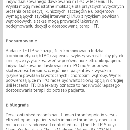
indywidualizowanego dawkowania rhTPO w leczeniu ITP.
Wyniki mogą mieć istotne implikacje dla przyszłych wytycznych
leczenia oraz decyzji klinicznych, szczególnie u pacjentów
wymagających szybkiej interwencji i/lub z ryzykiem powikłań
wątrobowych, a także mogą prowadzić lekarzy w
podejmowaniu decyzji o dostosowanej terapii ITP.
Podsumowanie
Badanie TE-ITP wskazuje, że rekombinowana ludzka
trombopoetyna (rhTPO) zapewnia szybszy wzrost liczby płytek
i mniejsze ryzyko krwawień w porównaniu z eltrombopagiem.
Indywidualizowane dawkowanie rhTPO może poprawić
skuteczność terapii, szczególnie u pacjentów z wysokim
ryzykiem powikłań krwotocznych i chorobami wątroby. Wyniki
potwierdzają, że rhTPO może być wartościową opcją w drugiej
linii leczenia ITP. Dla lekarzy oznacza to możliwość lepszego
dostosowania terapii do potrzeb pacjenta.
Bibliografia
Dose-optimised recombinant human thrombopoietin versus
eltrombopag in patients with immune thrombocytopenia: a
multicenter, randomised controlled trial (The TE-ITP Study).
Chen, Yunfei et al. eClinicalMedicine, Volume 87, 103459