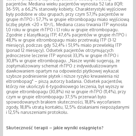
pacjentów. Mediana wieku pacjentów wynosiła 52 lata (IQR:
36-59), a 66,2% stanowiły kobiety. Charakterystyki wyjściowe
były podobne w obu grupach, przy czym 57,1% pacjentów w
grupie rhTPO i 57,7% w grupie eltrombopagu miało wyjściową
liczbę płytek <20 × 10⁹/L. Mediana czasu trwania ITP wynosiła
1,0 roku w grupie rhTPO i 1,1 roku w grupie eltrombopagu.
Zgodnie z klasyfikacją ITP, 47,6% pacjentów w grupie rhTPO i
48,1% w grupie eltrombopagu miało przetrwałą ITP (3-12
miesięcy), podczas gdy 52,4% i 51,9% miało przewlekłą ITP
(ponad 12 miesięcy). Odsetek pacjentów otrzymujących
jednoczesne leczenie ITP wynosił 33,3% w grupie rhTPO i
30,8% w grupie eltrombopagu. „Nasze wyniki sugerują, że
zoptymalizowany schemat rhTPO z indywidualizowanym
dawkowaniem opartym na odpowiedzi płytkowej wykazał
szybsze podniesienie płytek i niższe ryzyko krwawienia niż
eltrombopag" – piszą autorzy badania. Odsetek pacjentów,
którzy nie ukończyli 6-tygodniowego leczenia, był wyższy w
grupie eltrombopagu (30,8%) niż w grupie rhTPO (11,4%), przy
czym w grupie eltrombopagu 37,5% przerwań było
spowodowanych brakiem skuteczności, 18,8% wycofaniem
zgody, 18,8% utratą kontaktu, 12,5% działaniami niepożądanymi
i 12,5% naruszeniami protokołu.
Skuteczność terapii – jakie wyniki osiągnięto?