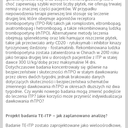
choć zapewniają szybki wzrost liczby płytek, nie oferują trwałej
remisji u znacznej części pacjentów. W przypadku
niepowodzenia terapii pierwszej linii stosuje się leczenie
drugiej linii, które obejmuje agonistów receptora
trombopoetyny (TPO-RA) takich jak romiplostim, eltrombopag,
avatrombopag i hetrombopag, a także rekombinowaną ludzką
trombopoetynę (rhTPO). Alternatywne metody leczenia
obejmują splenektomię oraz leki hamujące niszczenie płytek,
takie jak przeciwciało anty-CD20 - rytuksymab i inhibitor kinazy
tyrozynowej śledziony - fostamatinib. Rekombinowana ludzka
trombopoetyna została zatwierdzona w Chinach w 2010 roku
jako terapia drugiej linii u dorosłych pacjentów z ITP w stałej
dawce 300 U/kg/dobę przez maksymalnie 14 dni.
Dotychczasowe badania koncentrowały się głównie na
bezpieczeństwie i skuteczności rhTPO w stałym dawkowaniu
przez okres dwóch tygodni, jednak brakowało danych
dotyczących skuteczności i bezpieczeństwa schematów
zmiennego dawkowania rhTPO w okresach dłuższych niż dwa
tygodnie. Czy wyniki nowego badania mogą zmienić podejście
do leczenia ITP? Jakie korzyści może przynieść indywidualizacja
dawkowania rhTPO?
Projekt badania TE-ITP – jak zaplanowano analizę?
Badanie TE-ITP zostało zaprojektowane jako wieloośrodkowe,