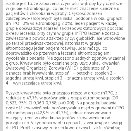
istotne jest to, że zaburzenia czynności wątroby były częstsze
w grupie eltrombopagu, co może mieć znaczenie kliniczne u
pacjentów z chorobami wątroby. Częstość zdarzeń
zakrzepowo-zatorowych była niska i podobna w obu grupach
(rhTPO 1,0% vs eltrombopag 2,0%). Jeden pacjent w każdej
grupie doświadczył zdarzeń zakrzepowo-zatorowych podczas
okresu leczenia, przy czym w grupie rhTPO leczenie zostało
zawieszone z powodu zakrzepicy żył głębokich, ale wznowione
po terapii przeciwzakrzepowej, natomiast w grupie
eltrombopagu jeden pacjent rozwinął udar mózgu, co
doprowadziło do przerwania leczenia eltrombopagiem i
wycofania z badania. Nie zgłoszono żadnych zgonów w żadnej
z grup. Krwawienie było oceniane przy użyciu skali krwawień
Światowej Organizacji Zdrowia (WHO), gdzie stopień 0
oznacza brak krwawienia, stopień 1 – petechie, stopień 2 –
łagodną utratę krwi, stopień 3 – znaczną utratę krwi, a stopień
4 – wyniszczającą utratę krwi.
Ryzyko krwawienia było znacząco niższe w grupie rhTPO, z
redukcją o 47,7% w porównaniu z grupą eltrombopagu (OR
0,523, 95% CI 0,360-0,758; p<0,001). Na początku badania
częstość krwawień była porównywalna między grupami rhTPO
i eltrombopagu (42,9% vs 42,3%), jednak obserwowano
malejący trend w odsetku pacjentów z krwawieniem od
początku do 6. tygodnia w obu grupach, z wyraźną przewagą
rhTPO. Profil czasowy zdarzeń krwotocznych także różnił się