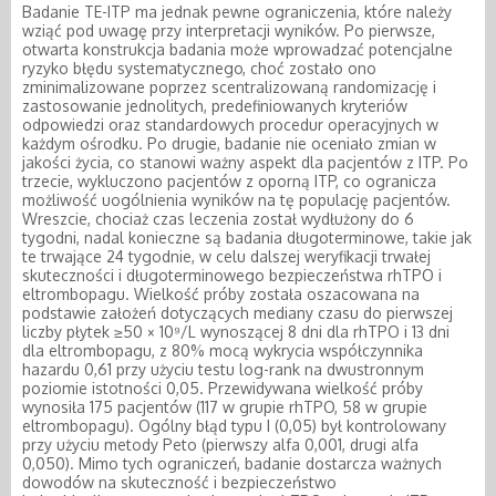
Badanie TE-ITP ma jednak pewne ograniczenia, które należy
wziąć pod uwagę przy interpretacji wyników. Po pierwsze,
otwarta konstrukcja badania może wprowadzać potencjalne
ryzyko błędu systematycznego, choć zostało ono
zminimalizowane poprzez scentralizowaną randomizację i
zastosowanie jednolitych, predefiniowanych kryteriów
odpowiedzi oraz standardowych procedur operacyjnych w
każdym ośrodku. Po drugie, badanie nie oceniało zmian w
jakości życia, co stanowi ważny aspekt dla pacjentów z ITP. Po
trzecie, wykluczono pacjentów z oporną ITP, co ogranicza
możliwość uogólnienia wyników na tę populację pacjentów.
Wreszcie, chociaż czas leczenia został wydłużony do 6
tygodni, nadal konieczne są badania długoterminowe, takie jak
te trwające 24 tygodnie, w celu dalszej weryfikacji trwałej
skuteczności i długoterminowego bezpieczeństwa rhTPO i
eltrombopagu. Wielkość próby została oszacowana na
podstawie założeń dotyczących mediany czasu do pierwszej
liczby płytek ≥50 × 10⁹/L wynoszącej 8 dni dla rhTPO i 13 dni
dla eltrombopagu, z 80% mocą wykrycia współczynnika
hazardu 0,61 przy użyciu testu log-rank na dwustronnym
poziomie istotności 0,05. Przewidywana wielkość próby
wynosiła 175 pacjentów (117 w grupie rhTPO, 58 w grupie
eltrombopagu). Ogólny błąd typu I (0,05) był kontrolowany
przy użyciu metody Peto (pierwszy alfa 0,001, drugi alfa
0,050). Mimo tych ograniczeń, badanie dostarcza ważnych
dowodów na skuteczność i bezpieczeństwo