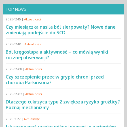
TOP NEWS
2025-12-15 |
Aktualności
Czy miesiączka nasila ból sierpowaty? Nowe dane
zmieniają podejście do SCD
2025-12-10 |
Aktualności
Ból kręgosłupa a aktywność – co mówią wyniki
rocznej obserwacji?
2025-12-08 |
Aktualności
Czy szczepienie przeciw grypie chroni przed
chorobą Parkinsona?
2025-12-02 |
Aktualności
Dlaczego cukrzyca typu 2 zwiększa ryzyko gruźlicy?
Poznaj mechanizmy
2025-11-27 |
Aktualności
Jak rozpoznać ryzyko późnej depresji u pacjentów