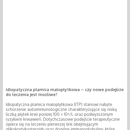
Idiopatyczna plamica małopłytkowa – czy nowe podejście
do leczenia jest możliwe?
Idiopatyczna plamica małopłytkowa (ITP) stanowi nabyte
schorzenie autoimmunologiczne charakteryzujące się niską
liczbą płytek krwi poniżej 100 × 10⁹/L oraz podwyższonym
ryzykiem krwawień. Dotychczasowe podejście terapeutyczne
opiera się na leczeniu pierwszej linii obejmującym
glikokortykosteroidy oraz dożylne immunoglobuliny, które