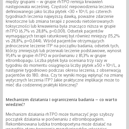
między grupami – w grupie rhTPO remisja krwawień
następowała wcześniej. Częstość niepowodzenia leczenia
definiowanego jako liczba płytek <30 × 10⁹/L po czterech
tygodniach leczenia najwyższą dawką, poważne zdarzenie
krwotoczne lub zmiana terapii z powodu nietolerowanych
toksyczności lub krwawienia była znacząco niższa w grupie
rhTPO (6,7% vs 28,8%, p<0,001). Odsetek pacjentów
wymagających terapii ratunkowej był również mniejszy (15,2%
vs 28,8%, p=0,044). Wśród pacjentów otrzymujących
jednoczesne leczenie ITP na początku badania, odsetek tych,
którzy zmniejszyli lub przerwali leczenie podstawowe, wynosił
91,4% w grupie rhTPO w porównaniu z 81,3% w grupie
eltrombopagu. Liczba płytek była oceniana trzy razy w
tygodniu do momentu osiągnięcia liczby płytek ≥50 × 10⁹/L, a
następnie tygodniowo podczas okresu leczenia, z obserwacją
pacjentów do 180. dnia. Czy te wyniki mogą wpłynąć na zmianę
wytycznych leczenia ITP? Jakie praktyczne implikacje może to
mieć dla codziennej praktyki klinicznej?
Mechanizm działania i ograniczenia badania – co warto
wiedzieć?
Mechanizm działania rhTPO może tłumaczyć jego szybszy
początek działania w porównaniu z eltrombopagiem.
Rekombinowana ludzka trombopoetyna może działać na
wszystkie etapy tworzenia megakariocytów, włączając