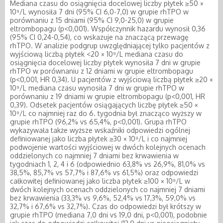
Mediana czasu do osiągnięcia docelowej liczby płytek ≥50 ×
10⁹/L wynosiła 7 dni (95% CI 6,0-7,0) w grupie rhTPO w
porównaniu z 15 dniami (95% CI 9,0-25,0) w grupie
eltrombopagu (p<0,001). Współczynnik hazardu wynosił 0,36
(95% CI 0,24-0,54), co wskazuje na znaczącą przewagę
rhTPO. W analizie podgrup uwzględniającej tylko pacjentów z
wyjściową liczbą płytek <20 × 10⁹/L mediana czasu do
osiągnięcia docelowej liczby płytek wynosiła 7 dni w grupie
rhTPO w porównaniu z 12 dniami w grupie eltrombopagu
(p<0,001, HR 0,34). U pacjentów z wyjściową liczbą płytek ≥20 ×
10⁹/L mediana czasu wynosiła 7 dni w grupie rhTPO w
porównaniu z 19 dniami w grupie eltrombopagu (p<0,001, HR
0,39). Odsetek pacjentów osiągających liczbę płytek ≥50 ×
10⁹/L co najmniej raz do 6. tygodnia był znacząco wyższy w
grupie rhTPO (96,2% vs 65,4%, p<0,001). Grupa rhTPO
wykazywała także wyższe wskaźniki odpowiedzi ogólnej
definiowanej jako liczba płytek ≥30 × 10⁹/L i co najmniej
podwojenie wartości wyjściowej w dwóch kolejnych ocenach
oddzielonych co najmniej 7 dniami bez krwawienia w
tygodniach 1, 2, 4 i 6 (odpowiednio 63,8% vs 26,9%, 81,0% vs
38,5%, 85,7% vs 57,7% i 87,6% vs 61,5%) oraz odpowiedzi
całkowitej definiowanej jako liczba płytek ≥100 × 10⁹/L w
dwóch kolejnych ocenach oddzielonych co najmniej 7 dniami
bez krwawienia (33,3% vs 9,6%, 52,4% vs 17,3%, 59,0% vs
32,7% i 67,6% vs 32,7%). Czas do odpowiedzi był krótszy w
grupie rhTPO (mediana 7,0 dni vs 19,0 dni, p<0,001), podobnie