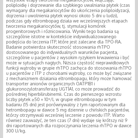
poliploidię i dojrzewanie dla szybkiego uwalniania płytek (czas
wymagany dla megakariocytów do ukończenia poliploidyzacji,
dojrzenia i uwolnienia płytek wynosi około 5 dni u ludzi),
podczas gdy eltrombopag działa we wcześniejszych etapach
tworzenia megakariocytów, tj. stymulacji komórek
progenitorowych i różnicowania. Wyniki tego badania są
szczególnie istotne w kontekście indywidualizowanego
podejścia do leczenia ITP, które jest zalecane dla TPO-RA.
Badanie potwierdza skuteczność stosowania rhTPO
dostosowanego do indywidualnych warunków pacjenta,
szczególnie u pacjentów z wysokim ryzykiem krwawienia i być
może w sytuacjach nagłych. Niższa częstość nieprawidłowych
funkcji wątroby w grupie rhTPO zachęca do stosowania rhTPO
u pacjentów z ITP z chorobami wątroby, co może być związane
z mechanizmem działania eltrombopagu, który może hamować
transporter anionów organicznych OATP1B1 i
glukuronozylotransferazę UGT1A1, co może prowadzić do
pośredniej hiperbilirubinemii. Czas do pierwszego wzrostu
liczby płytek ≥50 × 10⁹/L w grupie eltrombopagu w tym
badaniu (15 dni) jest porównywalny z tym raportowanym dla
hetrombopagu w dawce 5 mg dziennie u chińskich pacjentów,
którzy otrzymywali wcześniej leczenie z powodu ITP. Warto
również zauważyć, że ten czas (7 dni) wydaje się krótszy niż 9
dni raportowanych dla rozpoczynania leczenia rhTPO w dawce
300 U/kg.