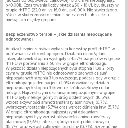
jak czas do odpowiedzi całkowitej (13,0 dni vs nieosiągnięty,
p<0,001). Czas trwania liczby płytek ≥50 × 10⁹/L był dłuższy w
grupie rhTPO (22,0 dni vs 16,0 dni, p<0,001). Nie stwierdzono
różnic w skuteczności ocenianej po czterech lub sześciu
miesiącach między grupami.
Bezpieczeństwo terapii – jakie działania niepożądane
odnotowano?
Analiza bezpieczeństwa wykazała korzystny profil rhTPO w
porównaniu z eltrombopagiem. Działania niepożądane
jakiegokolwiek stopnia wystąpiły u 45,7% pacjentów w grupie
rhTPO w porównaniu z 60,8% w grupie eltrombopagu.
Większość działań niepożądanych była stopnia 1 lub 2, przy
czym w grupie rhTPO nie odnotowano żadnych działań
niepożądanych stopnia 3 lub wyższego, podczas gdy w grupie
eltrombopagu jeden pacjent (2,0%) doświadczył działań
niepożądanych stopnia 3 (krwotok śródczaszkowy i udar
mózgu). Najczęstszymi działaniami niepożądanymi w grupie
rhTPO były infekcje górnych dróg oddechowych (10,5%),
wzrost aktywności aminotransferazy alaninowej (6,7%),
wybroczyny/petechia (5,7%) oraz wzrost ciśnienia krwi (5,7%).
W grupie eltrombopagu najczęstszymi działaniami
niepożądanymi były wzrost aktywności aminotransferazy
alaninowej (17,6%), infekcje górnych dróg oddechowych
(15,7%) oraz wzrost całkowitej bilirubiny (13,7%). Szczególnie