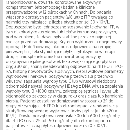
randomizowane, otwarte, kontrolowane aktywnym
komparatorem (eltrombopag) badanie kliniczne
przeprowadzone w 12 ośrodkach w Chinach. Do badania
włączono dorosłych pacjentów (≥18 lat) z ITP trwającą co
najmniej trzy miesiące, z liczbą płytek poniżej 30 × 10⁹/L.
Dopuszczalne było jednoczesne stosowanie leków na ITP, w
tym glikokortykosteroidów lub leków immunosupresyjnych,
pod warunkiem, że dawki były stabilne przez co najmniej
miesiąc przed randomizacją. Kryteria wykluczenia obejmowały
oporną ITP definiowaną jako brak odpowiedzi na terapię
pierwszej linii, leki stymulujące płytki i rytuksymab w terapii
drugiej linii, splenektomię lub nawrót pooperacyjny,
otrzymywanie jakiegokolwiek leku zwiększającego płytki w
ciągu 30 dni, znaną nieadekwatną odpowiedź na rhTPO i TPO-
RA, historię nowotworów złośliwych, nieprawidłowe parametry
wątrobowe i nerkowe, pozytywne przeciwciała przeciwko
wirusowi zapalenia wątroby typu C lub wirusowi niedoboru
odporności nabytej, pozytywny HBsAg z DNA wirusa zapalenia
wątroby typu B >1000 cps/ml, zakrzepicę tętniczą i żylną lub
skłonność do zakrzepicy w ciągu roku oraz ciążę lub karmienie
piersią. Pacjenci zostali randomizowani w stosunku 2:1 do
grupy otrzymującej rhTPO lub eltrombopag, z randomizacją
stratyfikowaną według wyjściowej liczby płytek (≥ lub <20 ×
10⁹/L). Dawka początkowa wynosiła 300 lub 600 U/kg/dobę
dla rhTPO oraz 25 lub 50 mg/dobę dla eltrombopagu u
pacjentów z liczbą płytek odpowiednio ≥ i <20 × 10⁹/L.